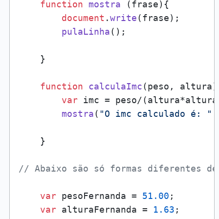
function
mostra
 (frase){

document
.
write
(frase);

pulaLinha
();

    }

function
calculaImc
(
peso, altura
)
var
 imc = peso/(altura*altura)
mostra
(
"O imc calculado é: "
 
    }

// Abaixo são só formas diferentes de
var
 pesoFernanda = 
51.00
;

var
 alturaFernanda = 
1.63
;
