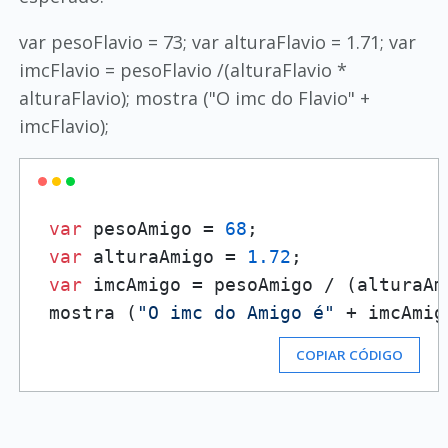
var pesoFlavio = 73; var alturaFlavio = 1.71; var
imcFlavio = pesoFlavio /(alturaFlavio *
alturaFlavio); mostra ("O imc do Flavio" +
imcFlavio);
var
 pesoAmigo = 
68
;

var
 alturaAmigo = 
1.72
;

var
 imcAmigo = pesoAmigo / (alturaAm
 mostra (
"O imc do Amigo é"
 + imcAmig
COPIAR CÓDIGO