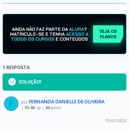
AINDA NÃO FAZ PARTE DA
ALURA
?
VEJA OS
MATRICULE-SE E TENHA
ACESSO A
PLANOS
TODOS OS CURSOS
E CONTEÚDOS
1
RESPOSTA
SOLUÇÃO!
FERNANDA DANIELLE DE OLIVEIRA
por
|
55.8k
xp |
86
posts
15/01/2022