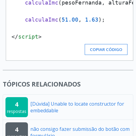
calculaImc
(pesoFernanda, alturaFer
calculaImc
(
51.00
, 
1.63
);

</
script
>
COPIAR CÓDIGO
TÓPICOS RELACIONADOS
4
[Dúvida] Unable to locate constructor for
embeddable
respostas
4
não consigo fazer submissão do botão com
formulário