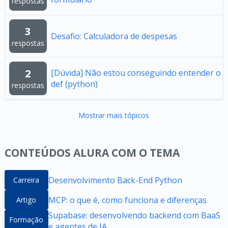
respostas
3
Desafio: Calculadora de despesas
respostas
2
[Dúvida] Não estou conseguindo entender o
def (python)
respostas
Mostrar mais tópicos
CONTEÚDOS ALURA COM O TEMA
Desenvolvimento Back-End Python
Carreira
MCP: o que é, como funciona e diferenças
Artigo
Supabase: desenvolvendo backend com BaaS
Formação
e agentes de IA