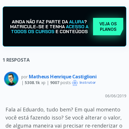
AINDA NÃO FAZ PARTE DA
ALURA
?
VEJA OS
MATRICULE-SE E TENHA
ACESSO A
PLANOS
TODOS OS CURSOS
E CONTEÚDOS
1
RESPOSTA
Matheus Henrique Castiglioni
por
|
5308.1k
xp |
9007
posts
Instrutor
06/06/2019
Fala aí Eduardo, tudo bem? Em qual momento
você está fazendo isso? Se você alterar o valor,
de alguma maneira vai precisar re-renderizar o