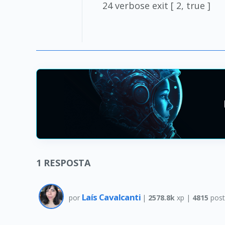
24 verbose exit [ 2, true ]
1
RESPOSTA
Laís Cavalcanti
por
|
2578.8k
xp |
4815
post