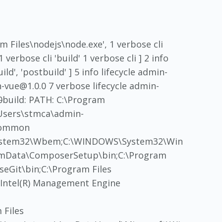
am Files\nodejs\node.exe', 1 verbose cli
erbose cli 'build' 1 verbose cli ] 2 info
d', 'postbuild' ] 5 info lifecycle admin-
n-vue@1.0.0 7 verbose lifecycle admin-
0
build: PATH: C:\Program
Users\stmca\admin-
\Common
System32\Wbem;C:\WINDOWS\System32\Win
mData\ComposerSetup\bin;C:\Program
seGit\bin;C:\Program Files
\Intel(R) Management Engine
 Files