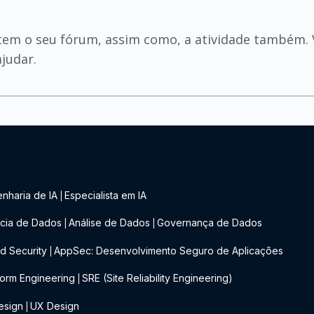
tem o seu fórum, assim como, a atividade também. Vo
judar.
nharia de IA
Especialista em IA
|
cia de Dados
Análise de Dados
Governança de Dados
|
|
d Security
AppSec: Desenvolvimento Seguro de Aplicações
|
form Engineering
SRE (Site Reliability Engineering)
|
esign
UX Design
|