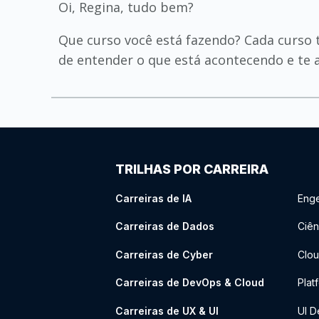
Oi, Regina, tudo bem?
Que curso você está fazendo? Cada curso 
de entender o que está acontecendo e te a
TRILHAS POR CARREIRA
Carreiras de IA
Enge
Carreiras de Dados
Ciên
Carreiras de Cyber
Clou
Carreiras de DevOps & Cloud
Plat
Carreiras de UX & UI
UI D