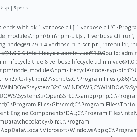
2k
xp |
5
posts
it ends with ok 1 verbose cli [ 1 verbose cli 'C:\Progr
_modules\npm\bin\npm-cli.js', 1 verbose cli 'run', 1 v
 node@v12.9.1 4 verbose run-script [ 'prebuild', 'buil
e@1.0.0 6 info lifecycle admin-vue@1.0.0
build: admi
 in lifecycle true 8 verbose lifecycle admin-vue@1.0.
\npm\node_modules\npm-lifecycle\node-gyp-bin;C:\
thon27;C:\Python27\Scripts;C:\Program Files (x86)
th;C:\WINDOWS\system32;C:\WINDOWS;C:\WINDOWS\
INDOWS\System32\OpenSSH;C:\xampp\php;C:\Progra
d;C:\Program Files\Git\cmd;C:\Program Files\Tortoi
ement Engine Components\DAL;C:\Program Files\Intel
mData\chocolatey\bin;C:\Program
a\AppData\Local\Microsoft\WindowsApps;C:\Program