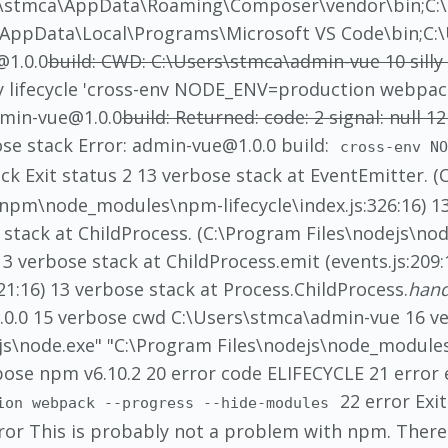
s\stmca\AppData\Roaming\Composer\vendor\bin;C:\
AppData\Local\Programs\Microsoft VS Code\bin;C
@1.0.0
build: CWD: C:\Users\stmca\admin-vue 10 silly
0 silly lifecycle 'cross-env NODE_ENV=production webpa
 admin-vue@1.0.0
build: Returned: code: 2 signal: null 1
ose stack Error: admin-vue@1.0.0 build:
cross-env N
ck Exit status 2 13 verbose stack at EventEmitter. 
npm\node_modules\npm-lifecycle\index.js:326:16) 13
ose stack at ChildProcess. (C:\Program Files\nodej
) 13 verbose stack at ChildProcess.emit (events.js:20
021:16) 13 verbose stack at Process.ChildProcess.
hand
0.0 15 verbose cwd C:\Users\stmca\admin-vue 16 v
js\node.exe" "C:\Program Files\nodejs\node_modules
bose npm v6.10.2 20 error code ELIFECYCLE 21 error 
22 error Exit
ion webpack --progress --hide-modules
rror This is probably not a problem with npm. There 