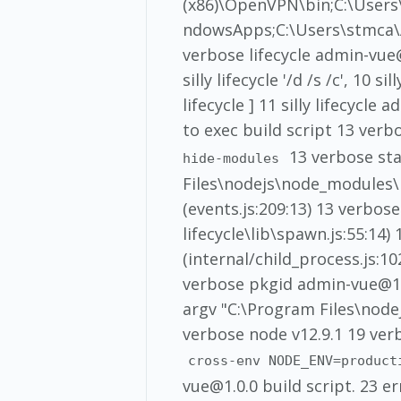
(x86)\OpenVPN\bin;C:\User
ndowsApps;C:\Users\stmca\
verbose lifecycle admin-vue
silly lifecycle '/d /s /c', 1
lifecycle ] 11 silly lifecycle
to exec build script 13 verb
13 verbose sta
hide-modules
Files\nodejs\node_modules\
(events.js:209:13) 13 verb
lifecycle\lib\spawn.js:55:14
(internal/child_process.js:1
verbose pkgid admin-vue@1.
argv "C:\Program Files\node
verbose node v12.9.1 19 ver
cross-env NODE_ENV=product
vue@1.0.0 build script. 23 e