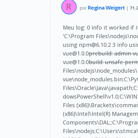
Regina Weigert
por
|
71.
Meu log: 0 info it worked if 
'C:\Program Files\nodejs\node
using npm@6.10.2 3 info using
vue@1.0.0
prebuild: admin-vu
vue@1.0.0
build: unsafe-perm
Files\nodejs\node_modules
vue\node_modules.bin;C:\Py
Files\Oracle\Java\javapa
dowsPowerShell\v1.0;C:\W
Files (x86)\Brackets\comman
(x86)\Intel\Intel(R) Manag
Components\DAL;;C:\Progra
Files\nodejs;C:\Users\stmc