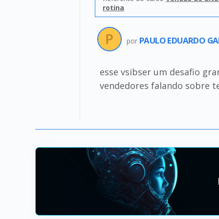
rotina
PAULO EDUARDO GA
por
esse vsibser um desafio gr
vendedores falando sobre t