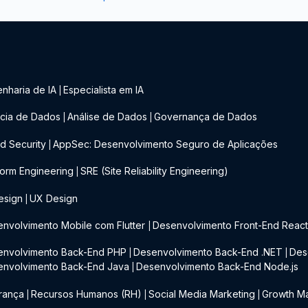
nharia de IA
Especialista em IA
|
cia de Dados
Análise de Dados
Governança de Dados
|
|
d Security
AppSec: Desenvolvimento Seguro de Aplicações
|
form Engineering
SRE (Site Reliability Engineering)
|
esign
UX Design
|
nvolvimento Mobile com Flutter
Desenvolvimento Front-End Reac
|
envolvimento Back-End PHP
Desenvolvimento Back-End .NET
Des
|
|
envolvimento Back-End Java
Desenvolvimento Back-End Node.js
|
rança
Recursos Humanos (RH)
Social Media Marketing
Growth Ma
|
|
|