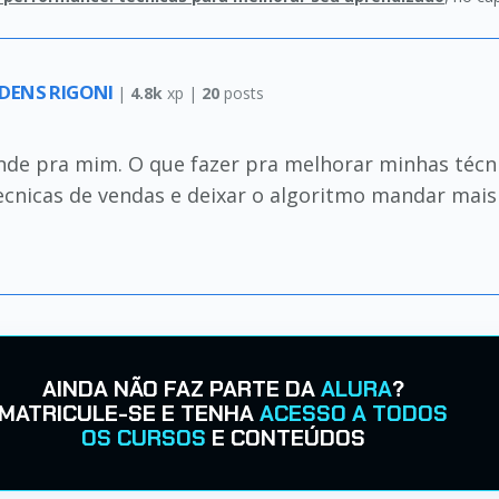
DENS RIGONI
|
4.8k
xp |
20
posts
ande pra mim. O que fazer pra melhorar minhas téc
ecnicas de vendas e deixar o algoritmo mandar mai
AINDA NÃO FAZ PARTE DA
ALURA
?
MATRICULE-SE E TENHA
ACESSO A TODOS
OS CURSOS
E CONTEÚDOS