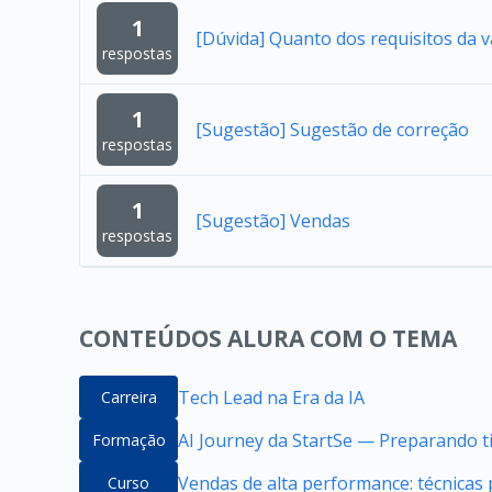
1
[Dúvida] Quanto dos requisitos da 
respostas
1
[Sugestão] Sugestão de correção
respostas
1
[Sugestão] Vendas
respostas
CONTEÚDOS ALURA COM O TEMA
Tech Lead na Era da IA
Carreira
AI Journey da StartSe — Preparando ti
Formação
Vendas de alta performance: técnicas
Curso