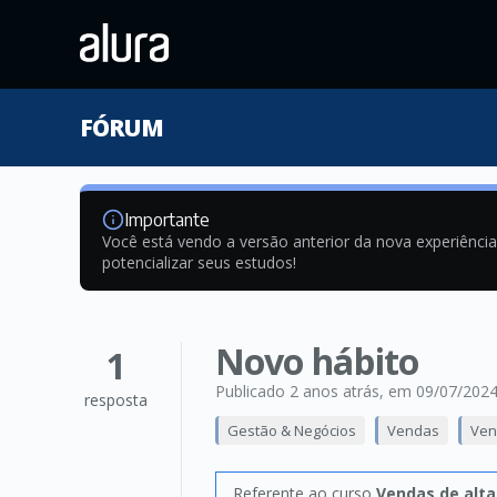
FÓRUM
Importante
Você está vendo a versão anterior da nova experiênci
potencializar seus estudos!
Novo hábito
1
Publicado 2 anos atrás
, em 09/07/202
resposta
Gestão & Negócios
Vendas
Ven
Referente ao curso
Vendas de alta