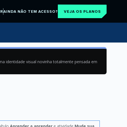
VEJA OS PLANOS
AR
AINDA NÃO TEM ACESSO?
uma identidade visual novinha totalmente pensada em
pítulo
Aprender a aprender
e atividade
Mude sua