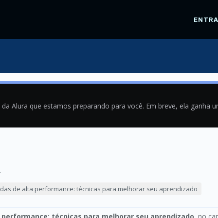
ENTR
a da Alura que estamos preparando para você. Em breve, ela ganha 
4
das de alta performance: técnicas para melhorar seu aprendizado
 performance: técnicas para melhorar seu aprendizado
, no ca