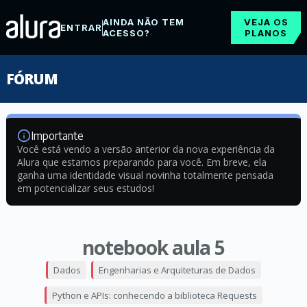
AINDA NÃO TEM
VEJA OS
ENTRAR
ACESSO?
PLANOS
FÓRUM
Importante
Você está vendo a versão anterior da nova experiência da
Alura que estamos preparando para você. Em breve, ela
ganha uma identidade visual novinha totalmente pensada
em potencializar seus estudos!
notebook aula 5
Dados
Engenharias e Arquiteturas de Dados
Python e APIs: conhecendo a biblioteca Requests