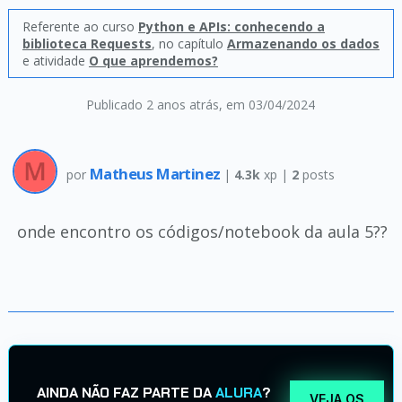
Referente ao curso
Python e APIs: conhecendo a
biblioteca Requests
, no capítulo
Armazenando os dados
e atividade
O que aprendemos?
Publicado 2 anos atrás
, em 03/04/2024
Matheus Martinez
por
|
4.3k
xp |
2
posts
onde encontro os códigos/notebook da aula 5??
AINDA NÃO FAZ PARTE DA
ALURA
?
VEJA OS