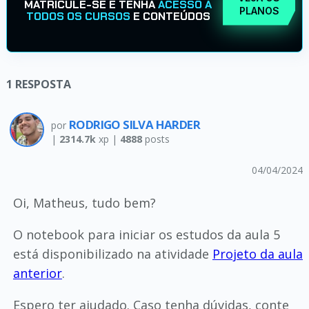
MATRICULE-SE E TENHA
ACESSO A
PLANOS
TODOS OS CURSOS
E CONTEÚDOS
1
RESPOSTA
RODRIGO SILVA HARDER
por
|
2314.7k
xp |
4888
posts
04/04/2024
Oi, Matheus, tudo bem?
O notebook para iniciar os estudos da aula 5
está disponibilizado na atividade
Projeto da aula
anterior
.
Espero ter ajudado. Caso tenha dúvidas, conte