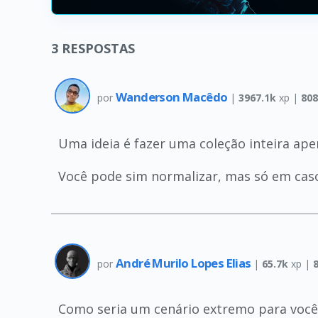
3
RESPOSTAS
Wanderson Macêdo
por
|
3967.1k
xp |
808
Uma ideia é fazer uma coleção inteira ape
Você pode sim normalizar, mas só em caso
André Murilo Lopes Elias
por
|
65.7k
xp |
Como seria um cenário extremo para voc