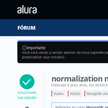
FÓRUM
Importante
Você está vendo a versão anterior da nova experiênci
potencializar seus estudos!
normalization 
Publicado 8 anos atrás
, em 26/09/2
Solucionado
Dados
NoSQL
MongoDB: uma 
(ver solução)
Referente ao curso
MongoDB: um