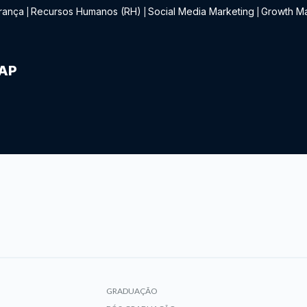
rança
Recursos Humanos (RH)
Social Media Marketing
Growth Ma
|
|
|
IAP
GRADUAÇÃO