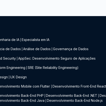
nharia de IA
Especialista em IA
|
cia de Dados
Análise de Dados
Governança de Dados
|
|
d Security
AppSec: Desenvolvimento Seguro de Aplicações
|
form Engineering
SRE (Site Reliability Engineering)
|
esign
UX Design
|
nvolvimento Mobile com Flutter
Desenvolvimento Front-End Reac
|
envolvimento Back-End PHP
Desenvolvimento Back-End .NET
Des
|
|
envolvimento Back-End Java
Desenvolvimento Back-End Node.js
|