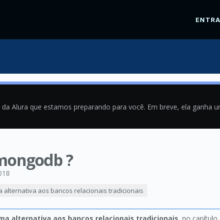
ENTR
a da Alura que estamos preparando para você. Em breve, ela ganha 
mongodb ?
018
alternativa aos bancos relacionais tradicionais
a alternativa aos bancos relacionais tradicionais
, no capítulo