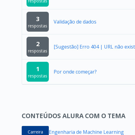
respostas
3
Validação de dados
respostas
2
[Sugestão] Erro 404 | URL não exist
respostas
1
Por onde começar?
respostas
CONTEÚDOS ALURA COM O TEMA
Engenharia de Machine Learning
Carreira