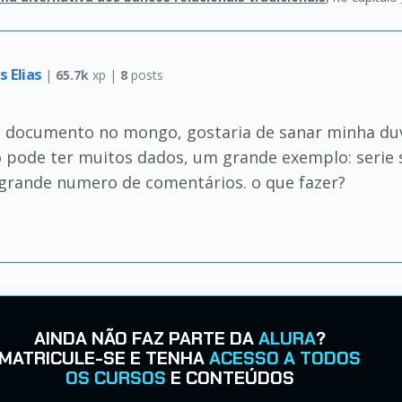
s Elias
|
65.7k
xp |
8
posts
a documento no mongo, gostaria de sanar minha duvi
pode ter muitos dados, um grande exemplo: serie 
 grande numero de comentários. o que fazer?
AINDA NÃO FAZ PARTE DA
ALURA
?
MATRICULE-SE E TENHA
ACESSO A TODOS
OS CURSOS
E CONTEÚDOS