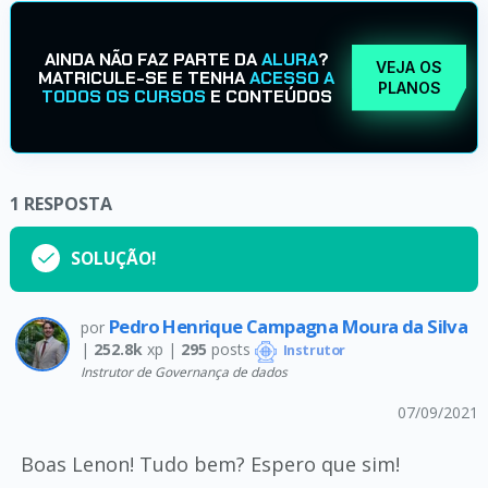
AINDA NÃO FAZ PARTE DA
ALURA
?
VEJA OS
MATRICULE-SE E TENHA
ACESSO A
PLANOS
TODOS OS CURSOS
E CONTEÚDOS
1
RESPOSTA
SOLUÇÃO!
Pedro Henrique Campagna Moura da Silva
por
|
252.8k
xp |
295
posts
Instrutor
Instrutor de Governança de dados
07/09/2021
Boas Lenon! Tudo bem? Espero que sim!