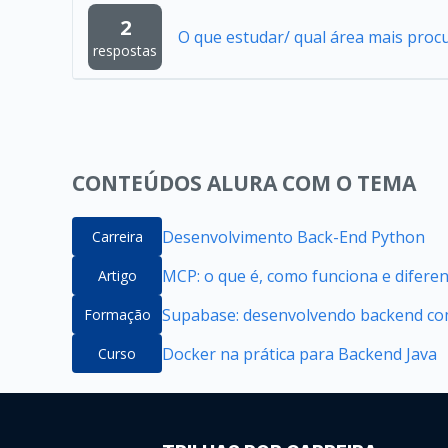
2
O que estudar/ qual área mais proc
respostas
CONTEÚDOS ALURA COM O TEMA
Desenvolvimento Back-End Python
Carreira
MCP: o que é, como funciona e difere
Artigo
Supabase: desenvolvendo backend com
Formação
Docker na prática para Backend Java
Curso