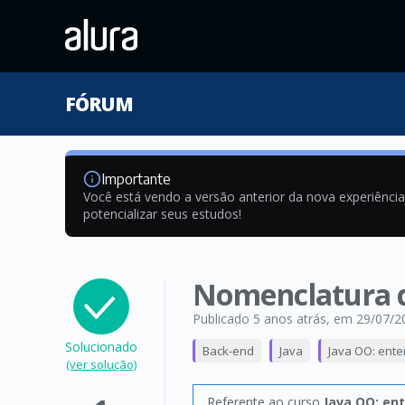
FÓRUM
Importante
Você está vendo a versão anterior da nova experiênci
potencializar seus estudos!
Nomenclatura d
Publicado 5 anos atrás
, em 29/07/2
Solucionado
Back-end
Java
Java OO: ent
(ver solução)
Referente ao curso
Java OO: en