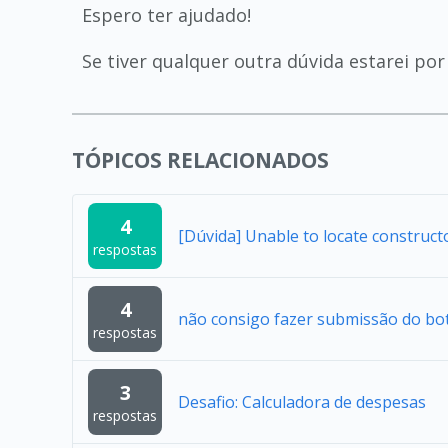
Espero ter ajudado!
Se tiver qualquer outra dúvida estarei por 
TÓPICOS RELACIONADOS
4
[Dúvida] Unable to locate construc
respostas
4
não consigo fazer submissão do bo
respostas
3
Desafio: Calculadora de despesas
respostas