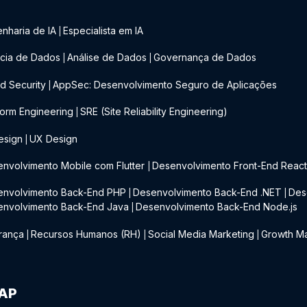
nharia de IA
Especialista em IA
|
cia de Dados
Análise de Dados
Governança de Dados
|
|
d Security
AppSec: Desenvolvimento Seguro de Aplicações
|
form Engineering
SRE (Site Reliability Engineering)
|
esign
UX Design
|
nvolvimento Mobile com Flutter
Desenvolvimento Front-End Reac
|
envolvimento Back-End PHP
Desenvolvimento Back-End .NET
Des
|
|
envolvimento Back-End Java
Desenvolvimento Back-End Node.js
|
rança
Recursos Humanos (RH)
Social Media Marketing
Growth Ma
|
|
|
IAP