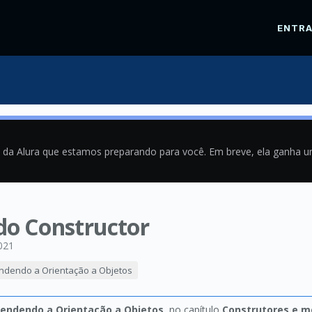
ENTR
a da Alura que estamos preparando para você. Em breve, ela ganha 
o Constructor
021
endendo a Orientação a Objetos
tendendo a Orientação a Objetos
, no capítulo
Construtores e m