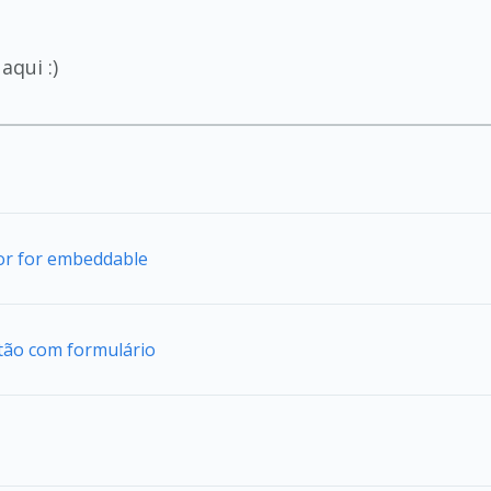
aqui :)
tor for embeddable
tão com formulário