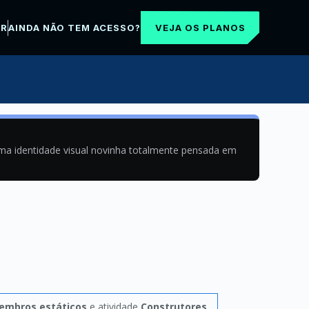
VEJA OS PLANOS
AR
AINDA NÃO TEM ACESSO?
uma identidade visual novinha totalmente pensada em
embros estáticos
e atividade
Construtores