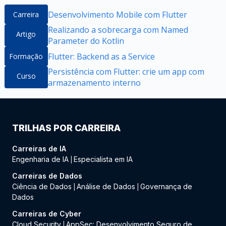
Desenvolvimento Mobile com Flutter
Carreira
Realizando a sobrecarga com Named
Artigo
Parameter do Kotlin
Flutter: Backend as a Service
Formação
Persistência com Flutter: crie um app com
Curso
armazenamento interno
TRILHAS POR CARREIRA
Carreiras de IA
Engenharia de IA
Especialista em IA
|
Carreiras de Dados
Ciência de Dados
Análise de Dados
Governança de
|
|
Dados
Carreiras de Cyber
Cloud Security
AppSec: Desenvolvimento Seguro de
|