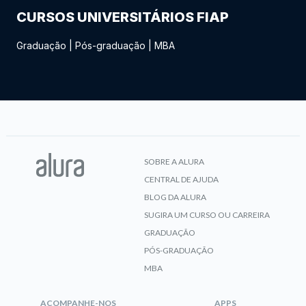
CURSOS UNIVERSITÁRIOS FIAP
Graduação
|
Pós-graduação
|
MBA
SOBRE A ALURA
CENTRAL DE AJUDA
BLOG DA ALURA
SUGIRA UM CURSO OU CARREIRA
GRADUAÇÃO
PÓS-GRADUAÇÃO
MBA
ACOMPANHE-NOS
APPS