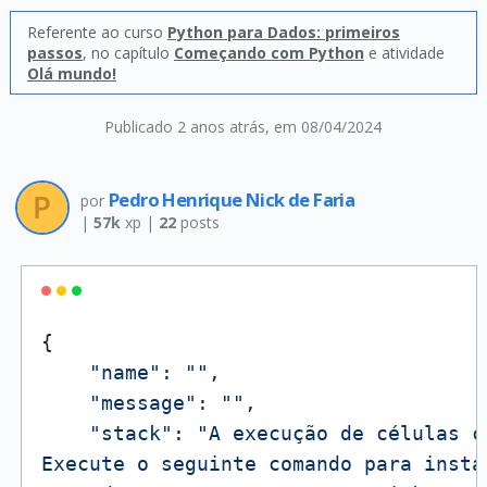
Referente ao curso
Python para Dados: primeiros
passos
, no capítulo
Começando com Python
e atividade
Olá mundo!
Publicado 2 anos atrás
, em 08/04/2024
Pedro Henrique Nick de Faria
por
|
57k
xp |
22
posts
{

"name"
: 
""
,

"message"
: 
""
,

"stack"
: 
"A execução de células c
Execute o seguinte comando para insta