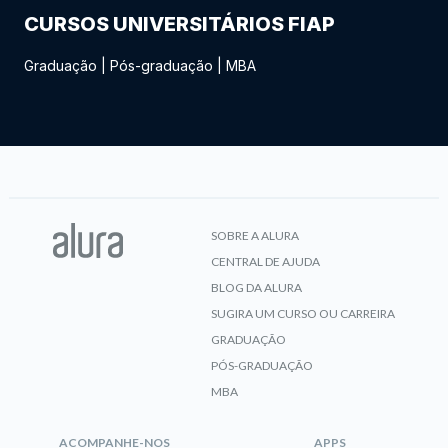
CURSOS UNIVERSITÁRIOS FIAP
Graduação
|
Pós-graduação
|
MBA
SOBRE A ALURA
CENTRAL DE AJUDA
BLOG DA ALURA
SUGIRA UM CURSO OU CARREIRA
GRADUAÇÃO
PÓS-GRADUAÇÃO
MBA
ACOMPANHE-NOS
APPS