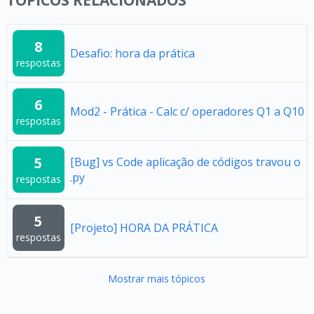
TÓPICOS RELACIONADOS
8
Desafio: hora da prática
respostas
6
Mod2 - Prática - Calc c/ operadores Q1 a Q10
respostas
5
[Bug] vs Code aplicação de códigos travou o
.py
respostas
5
[Projeto] HORA DA PRÁTICA
respostas
Mostrar mais tópicos