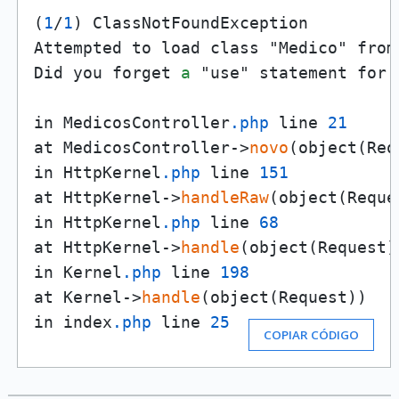
(
1
/
1
) ClassNotFoundException

Attempted to load class "Medico" from
Did you forget 
a
 "use" statement for 
in MedicosController
.php
 line 
21
at MedicosController->
novo
(object(Req
in HttpKernel
.php
 line 
151
at HttpKernel->
handleRaw
(object(Reque
in HttpKernel
.php
 line 
68
at HttpKernel->
handle
(object(Request)
in Kernel
.php
 line 
198
at Kernel->
handle
(object(Request))

in index
.php
 line 
25
COPIAR CÓDIGO