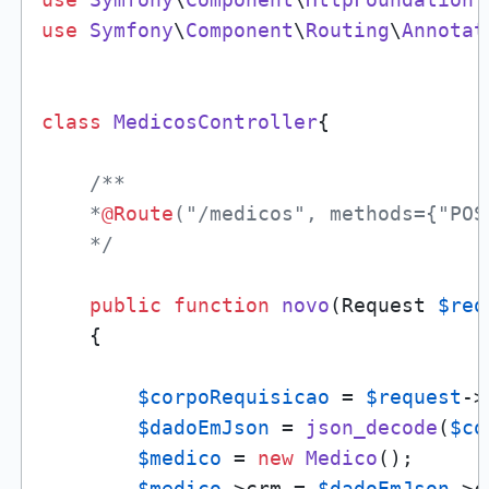
use
Symfony
\
Component
\
Routing
\
Annotat
class
MedicosController
{

/**

    *
@Route
("/medicos", methods={"POST
    */
public
function
novo
(
Request 
$req
{

$corpoRequisicao
 = 
$request
->
$dadoEmJson
 = 
json_decode
(
$co
$medico
 = 
new
Medico
();

$medico
->crm = 
$dadoEmJson
->c