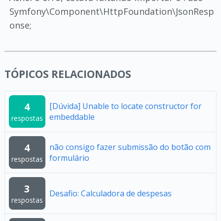
Symfony\Component\HttpFoundation\JsonResp
onse;
TÓPICOS RELACIONADOS
4
[Dúvida] Unable to locate constructor for
embeddable
respostas
4
não consigo fazer submissão do botão com
formulário
respostas
3
Desafio: Calculadora de despesas
respostas