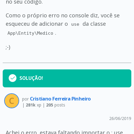
no seu código.
Como o próprio erro no console diz, você se
esqueceu de adicionar o
da classe
use
.
App\Entity\Medico
;-)
SOLUÇÃO!
Cristiano Ferreira Pinheiro
por
|
281k
xp |
205
posts
26/06/2019
Achei o erro, estava faltando importar o : use