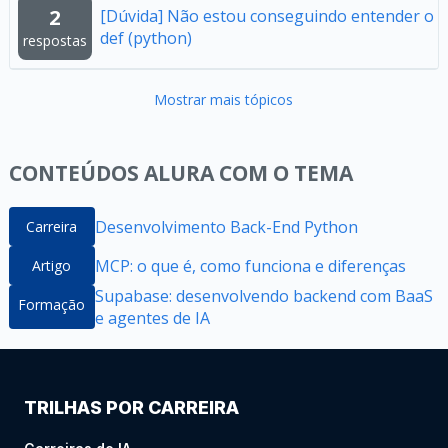
2
[Dúvida] Não estou conseguindo entender o
def (python)
respostas
Mostrar mais tópicos
CONTEÚDOS ALURA COM O TEMA
Desenvolvimento Back-End Python
Carreira
MCP: o que é, como funciona e diferenças
Artigo
Supabase: desenvolvendo backend com BaaS
Formação
e agentes de IA
TRILHAS POR CARREIRA