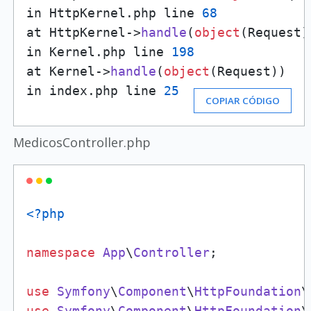
in HttpKernel.php line 
68
at HttpKernel->
handle
(
object
(Request)
in Kernel.php line 
198
at Kernel->
handle
(
object
(Request))

in index.php line 
25
COPIAR CÓDIGO
MedicosController.php
<?php
namespace
App
\
Controller
;

use
Symfony
\
Component
\
HttpFoundation
\
use
Symfony
\
Component
\
HttpFoundation
\