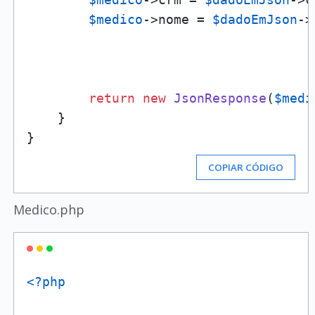
$medico
->nome = 
$dadoEmJson
->
return
new
JsonResponse
(
$medi
    }

COPIAR CÓDIGO
Medico.php
<?php