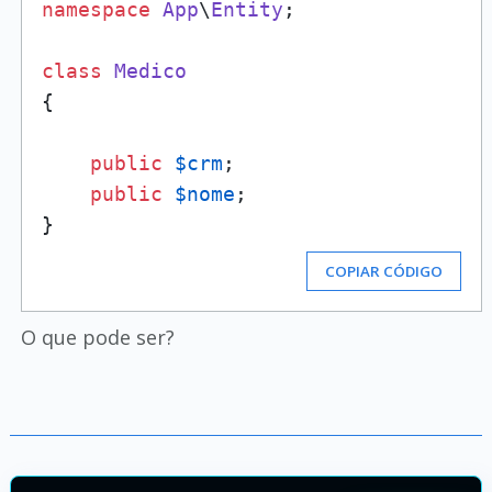
namespace
App
\
Entity
; 

class
Medico
{

public
$crm
;

public
$nome
;

COPIAR CÓDIGO
O que pode ser?