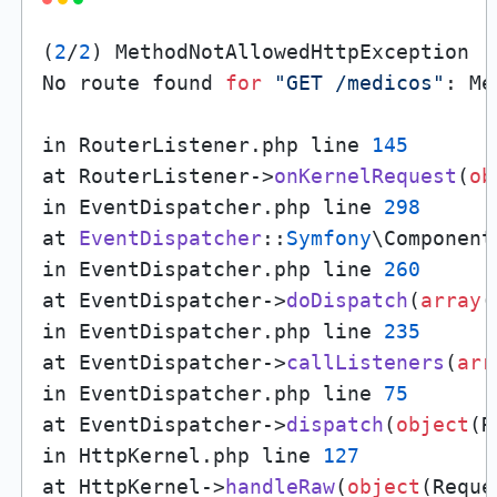
(
2
/
2
) MethodNotAllowedHttpException

No route found 
for
"GET /medicos"
: Me
in RouterListener.php line 
145
at RouterListener->
onKernelRequest
(
ob
in EventDispatcher.php line 
298
at 
EventDispatcher
::
Symfony
\Component
in EventDispatcher.php line 
260
at EventDispatcher->
doDispatch
(
array
(
in EventDispatcher.php line 
235
at EventDispatcher->
callListeners
(
arr
in EventDispatcher.php line 
75
at EventDispatcher->
dispatch
(
object
(R
in HttpKernel.php line 
127
at HttpKernel->
handleRaw
(
object
(Reque