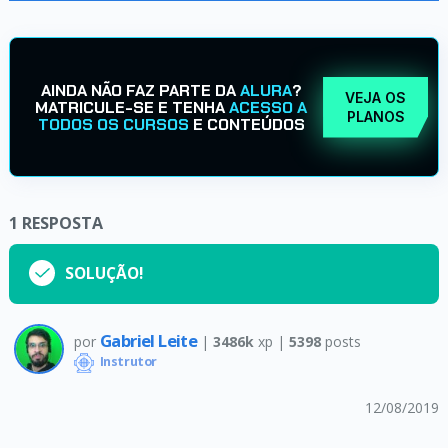
AINDA NÃO FAZ PARTE DA
ALURA
?
VEJA OS
MATRICULE-SE E TENHA
ACESSO A
PLANOS
TODOS OS CURSOS
E CONTEÚDOS
1
RESPOSTA
SOLUÇÃO!
Gabriel Leite
por
|
3486k
xp |
5398
posts
Instrutor
12/08/2019