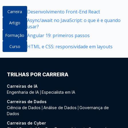
Desenvolvimento Front-End React
Carreira
Async/await no JavaScript: o que é e quando
Artigo
usar?
Angular 19: primeiros passos
Formação
HTML e CSS: responsividade em layouts
Curso
TRILHAS POR CARREIRA
Carreiras de IA
Engenharia de IA
Especialista em IA
|
Carreiras de Dados
Ciência de Dados
Análise de Dados
Governança de
|
|
Dados
Carreiras de Cyber