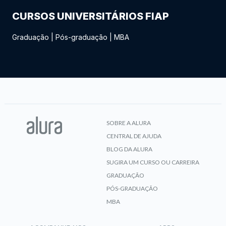
CURSOS UNIVERSITÁRIOS FIAP
Graduação
|
Pós-graduação
|
MBA
SOBRE A ALURA
CENTRAL DE AJUDA
BLOG DA ALURA
SUGIRA UM CURSO OU CARREIRA
GRADUAÇÃO
PÓS-GRADUAÇÃO
MBA