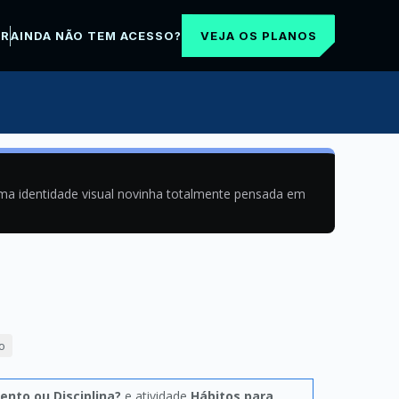
VEJA OS PLANOS
AR
AINDA NÃO TEM ACESSO?
uma identidade visual novinha totalmente pensada em
o
ento ou Disciplina?
e atividade
Hábitos para