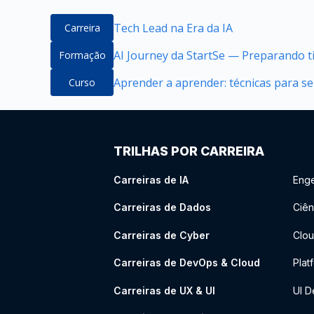
Tech Lead na Era da IA
Carreira
AI Journey da StartSe — Preparando ti
Formação
Aprender a aprender: técnicas para 
Curso
TRILHAS POR CARREIRA
Carreiras de IA
Enge
Carreiras de Dados
Ciên
Carreiras de Cyber
Clou
Carreiras de DevOps & Cloud
Plat
Carreiras de UX & UI
UI D