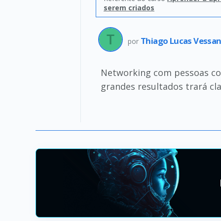
serem criados
Thiago Lucas Vessan
por
Networking com pessoas co
grandes resultados trará cl