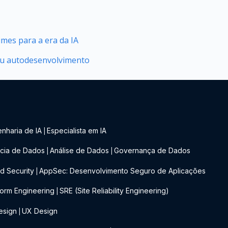
mes para a era da IA
seu autodesenvolvimento
nharia de IA
Especialista em IA
|
cia de Dados
Análise de Dados
Governança de Dados
|
|
d Security
AppSec: Desenvolvimento Seguro de Aplicações
|
form Engineering
SRE (Site Reliability Engineering)
|
esign
UX Design
|