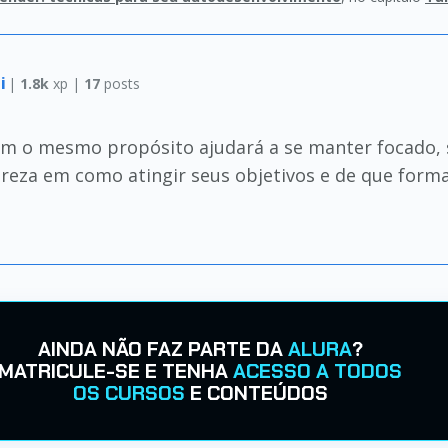
i
|
1.8k
xp |
17
posts
m o mesmo propósito ajudará a se manter focado,
areza em como atingir seus objetivos e de que forma
AINDA NÃO FAZ PARTE DA
ALURA
?
MATRICULE-SE E TENHA
ACESSO A TODOS
OS CURSOS
E CONTEÚDOS