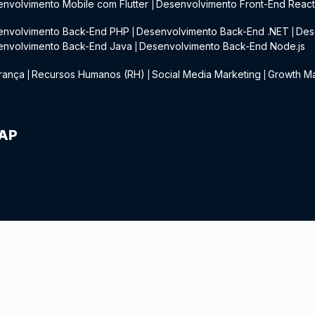
nvolvimento Mobile com Flutter
Desenvolvimento Front-End Reac
|
envolvimento Back-End PHP
Desenvolvimento Back-End .NET
Des
|
|
envolvimento Back-End Java
Desenvolvimento Back-End Node.js
|
rança
Recursos Humanos (RH)
Social Media Marketing
Growth Ma
|
|
|
IAP