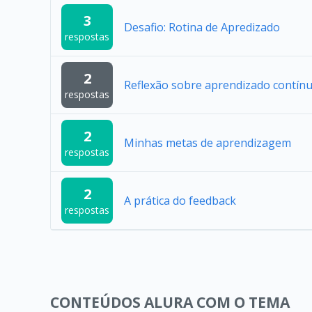
3
Desafio: Rotina de Apredizado
respostas
2
Reflexão sobre aprendizado contín
respostas
2
Minhas metas de aprendizagem
respostas
2
A prática do feedback
respostas
CONTEÚDOS ALURA COM O TEMA