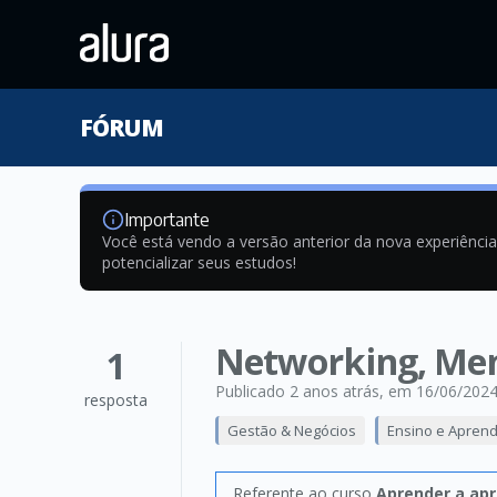
FÓRUM
Importante
Você está vendo a versão anterior da nova experiênci
potencializar seus estudos!
Networking, Men
1
Publicado 2 anos atrás
, em 16/06/202
resposta
Gestão & Negócios
Ensino e Apren
Referente ao curso
Aprender a apr