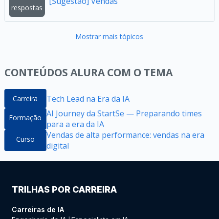
[Sugestão] Vendas
respostas
Mostrar mais tópicos
CONTEÚDOS ALURA COM O TEMA
Tech Lead na Era da IA
Carreira
AI Journey da StartSe — Preparando times
Formação
para a era da IA
Vendas de alta performance: vendas na era
Curso
digital
TRILHAS POR CARREIRA
Carreiras de IA