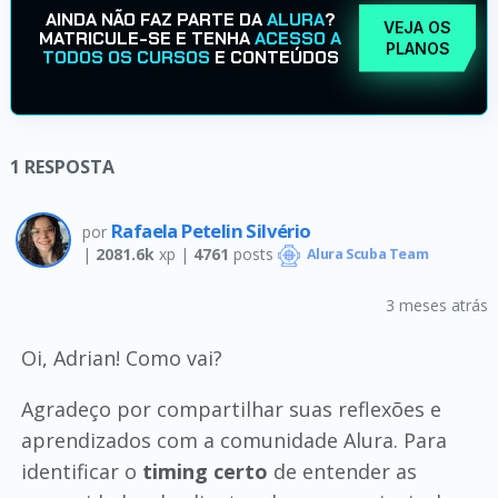
AINDA NÃO FAZ PARTE DA
ALURA
?
VEJA OS
MATRICULE-SE E TENHA
ACESSO A
PLANOS
TODOS OS CURSOS
E CONTEÚDOS
1
RESPOSTA
Rafaela Petelin Silvério
por
|
2081.6k
xp |
4761
posts
Alura Scuba Team
3 meses atrás
Oi, Adrian! Como vai?
Agradeço por compartilhar suas reflexões e
aprendizados com a comunidade Alura. Para
identificar o
timing certo
de entender as