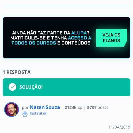
AINDA NÃO FAZ PARTE DA
ALURA
?
VEJA OS
MATRICULE-SE E TENHA
ACESSO A
PLANOS
TODOS OS CURSOS
E CONTEÚDOS
1
RESPOSTA
SOLUÇÃO!
Natan Souza
por
|
2124k
xp |
3737
posts
Instrutor
11/04/2019