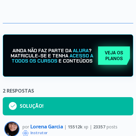
AINDA NÃO FAZ PARTE DA
ALURA
?
VEJA OS
MATRICULE-SE E TENHA
ACESSO A
PLANOS
TODOS OS CURSOS
E CONTEÚDOS
2
RESPOSTAS
SOLUÇÃO!
Lorena Garcia
por
|
15512k
xp |
23357
posts
Instrutor