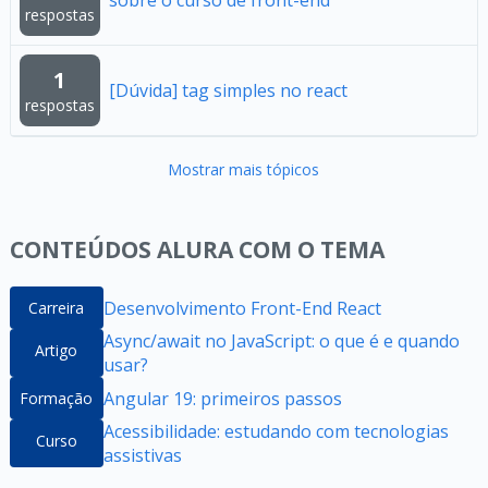
sobre o curso de front-end
respostas
1
[Dúvida] tag simples no react
respostas
Mostrar mais tópicos
CONTEÚDOS ALURA COM O TEMA
Desenvolvimento Front-End React
Carreira
Async/await no JavaScript: o que é e quando
Artigo
usar?
Angular 19: primeiros passos
Formação
Acessibilidade: estudando com tecnologias
Curso
assistivas