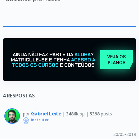
AINDA NÃO FAZ PARTE DA
ALURA
?
VEJA OS
MATRICULE-SE E TENHA
ACESSO A
PLANOS
TODOS OS CURSOS
E CONTEÚDOS
4
RESPOSTAS
Gabriel Leite
por
|
3486k
xp |
5398
posts
Instrutor
20/05/2019