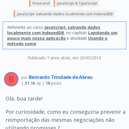
Front-end
JavaScript & TypeScript
JavaScript: salvando dados localmente com IndexedDB
Referente ao curso
JavaScript: salvando dados
localmente com IndexedDB
, no capítulo
Lapidando um
pouco mais nossa aplicação
e atividade
Usando o
método some
Publicado 7 anos atrás
, em 20/05/2019
Bernardo Trindade de Abreu
por
|
31.1k
xp |
18
posts
Olá, boa tarde!
Por curiosidade, como eu conseguiria prevenir a
reimportação das mesmas negociações não
utilzando promisses ?