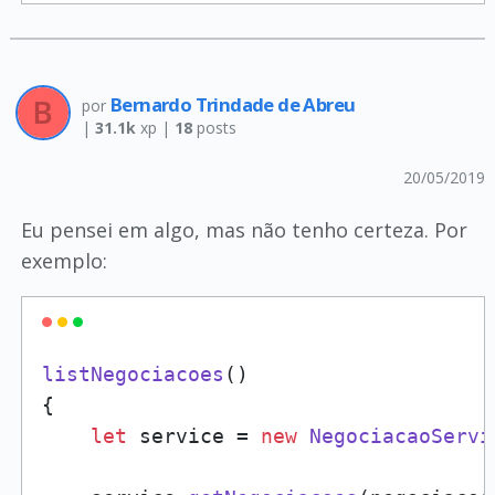
Bernardo Trindade de Abreu
por
|
31.1k
xp |
18
posts
20/05/2019
Eu pensei em algo, mas não tenho certeza. Por
exemplo:
listNegociacoes
(
)

{

let
 service = 
new
NegociacaoServi