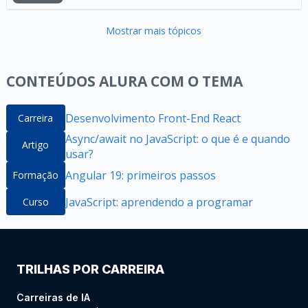
Mostrar mais tópicos
CONTEÚDOS ALURA COM O TEMA
Desenvolvimento Front-End React
Carreira
Async/await no JavaScript: o que é e quando
Artigo
usar?
Angular 19: primeiros passos
Formação
JavaScript: aprendendo a programar
Curso
TRILHAS POR CARREIRA
Carreiras de IA