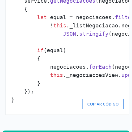
    service.
getNegociacoes
(
negociacoe
    {    

let
 equal = negociacoes.
filte
            !
this
.
_listNegociacao
.
neg
JSON
.
stringify
(negoci
if
(equal) 

        {

            negociacoes.
forEach
(
negoc
this
.
_negociacoesView
.
upd
        }

    });

}
COPIAR CÓDIGO