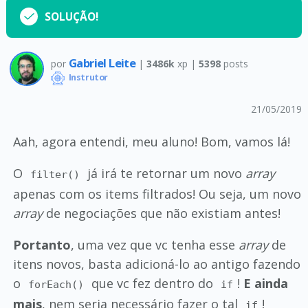
SOLUÇÃO!
Gabriel Leite
por
|
3486k
xp |
5398
posts
Instrutor
21/05/2019
Aah, agora entendi, meu aluno! Bom, vamos lá!
O
já irá te retornar um novo
array
filter()
apenas com os items filtrados! Ou seja, um novo
array
de negociações que não existiam antes!
Portanto
, uma vez que vc tenha esse
array
de
itens novos, basta adicioná-lo ao antigo fazendo
o
que vc fez dentro do
!
E ainda
forEach()
if
mais
, nem seria necessário fazer o tal
!
if