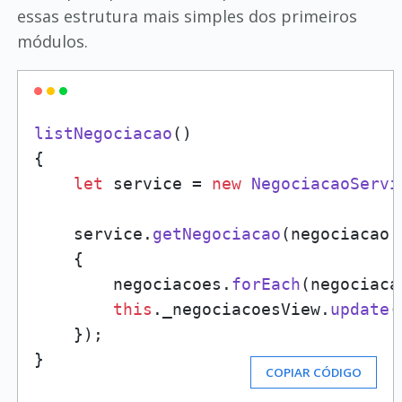
essas estrutura mais simples dos primeiros
módulos.
listNegociacao
(
)

{

let
 service = 
new
NegociacaoServi
    service.
getNegociacao
(
negociacao
 
    {

        negociacoes.
forEach
(
negociaca
this
.
_negociacoesView
.
update
(
    });

}
COPIAR CÓDIGO