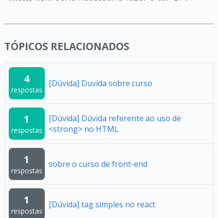
TÓPICOS RELACIONADOS
4
[Dúvida] Duvida sobre curso
respostas
1
[Dúvida] Dúvida referente ao uso de
<strong> no HTML
respostas
1
sobre o curso de front-end
respostas
1
[Dúvida] tag simples no react
respostas