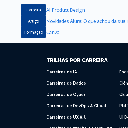
AI Product Design
Carreira
Novidades Alura: O que achou da sua 
Artigo
Canva
Formação
TRILHAS POR CARREIRA
Carreiras de IA
Enge
Carreiras de Dados
Ciên
Carreiras de Cyber
Clou
Carreiras de DevOps & Cloud
Plat
Carreiras de UX & UI
UI D