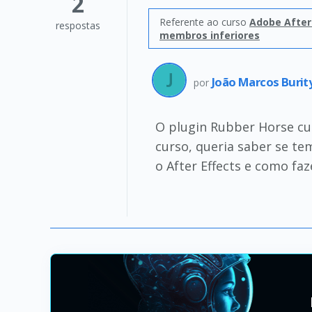
2
Referente ao curso
Adobe After
respostas
membros inferiores
João Marcos Buri
por
O plugin Rubber Horse cus
curso, queria saber se t
o After Effects e como faz