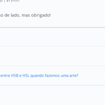
xp |
27
posts
so de lado, mas obrigado!
ca entre HSB e HSL quando fazemos uma arte?