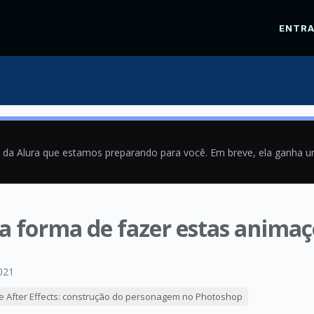
ENTR
a da Alura que estamos preparando para você. Em breve, ela ganha 
 forma de fazer estas animaçõ
021
 After Effects: construção do personagem no Photoshop