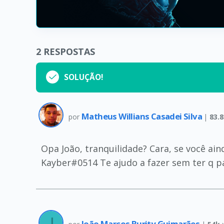
2
RESPOSTAS
SOLUÇÃO!
Matheus Willians Casadei Silva
por
|
83.
Opa João, tranquilidade? Cara, se você 
Kayber#0514 Te ajudo a fazer sem ter q 
João Marcos Burity Guimarães