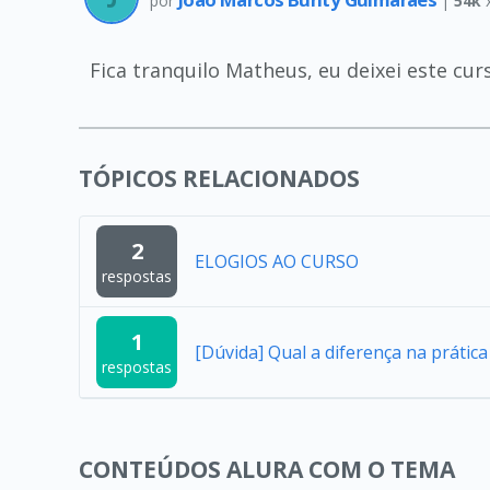
por
|
54k
Fica tranquilo Matheus, eu deixei este cur
TÓPICOS RELACIONADOS
2
ELOGIOS AO CURSO
respostas
1
[Dúvida] Qual a diferença na práti
respostas
CONTEÚDOS ALURA COM O TEMA