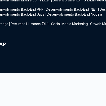
nvolvimento Mobile com Flutter
Desenvolvimento Front-End Reac
|
envolvimento Back-End PHP
Desenvolvimento Back-End .NET
Des
|
|
envolvimento Back-End Java
Desenvolvimento Back-End Node.js
|
rança
Recursos Humanos (RH)
Social Media Marketing
Growth Ma
|
|
|
IAP