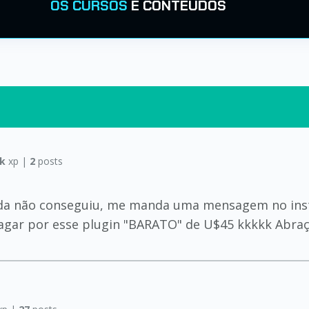
OS CURSOS
E CONTEÚDOS
8k
xp |
2
posts
ainda não conseguiu, me manda uma mensagem no ins
pagar por esse plugin "BARATO" de U$45 kkkkk Abra