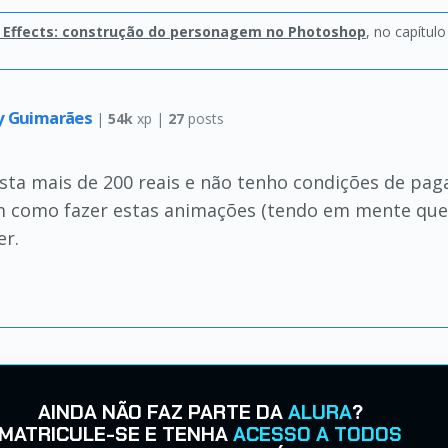
 Effects: construção do personagem no Photoshop
, no capítul
ty Guimarães
|
54k
xp |
27
posts
ta mais de 200 reais e não tenho condições de pag
em como fazer estas animações (tendo em mente que
er.
AINDA NÃO FAZ PARTE DA
ALURA
?
MATRICULE-SE E TENHA
ACESSO A TODOS