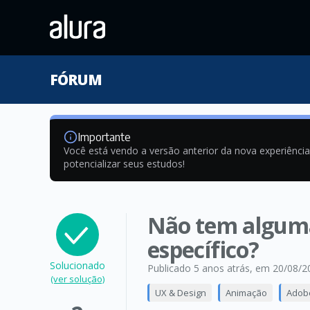
FÓRUM
Importante
Você está vendo a versão anterior da nova experiênci
potencializar seus estudos!
Não tem alguma
específico?
Solucionado
Publicado 5 anos atrás
, em 20/08/2
(ver solução)
UX & Design
Animação
Adobe