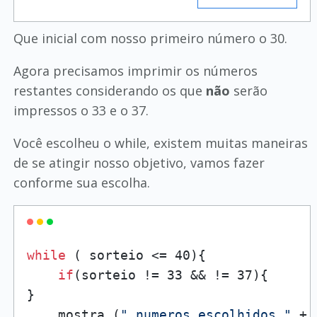
Que inicial com nosso primeiro número o 30.
Agora precisamos imprimir os números
restantes considerando os que
não
serão
impressos o 33 e o 37.
Você escolheu o while, existem muitas maneiras
de se atingir nosso objetivo, vamos fazer
conforme sua escolha.
while
 ( sorteio <= 40){

if
(sorteio != 33 && != 37){

}

    mostra (
" numeros escolhidos "
 + 