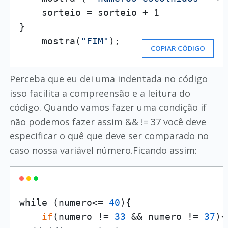
    sorteio = sorteio + 1

}

    mostra(
"FIM"
);
COPIAR CÓDIGO
Perceba que eu dei uma indentada no código
isso facilita a compreensão e a leitura do
código. Quando vamos fazer uma condição if
não podemos fazer assim && != 37 você deve
especificar o quê que deve ser comparado no
caso nossa variável número.Ficando assim:
while (numero<= 
40
){

if
(numero != 
33
 && numero != 
37
){
