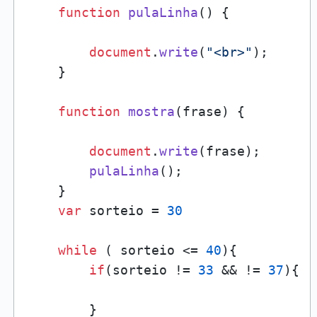
function
pulaLinha
(
) {

document
.
write
(
"<br>"
);

    }

function
mostra
(
frase
) {

document
.
write
(frase);

pulaLinha
();

    }

var
 sorteio = 
30
while
 ( sorteio <= 
40
){

if
(sorteio != 
33
 && != 
37
){

        }
