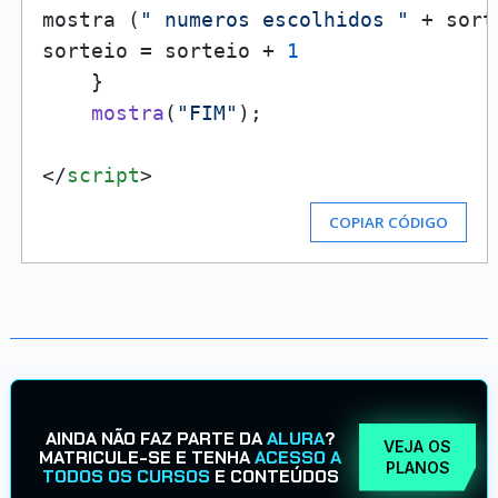
mostra (
" numeros escolhidos "
 + sort
sorteio = sorteio + 
1
    }

mostra
(
"FIM"
);

</
script
>
COPIAR CÓDIGO
AINDA NÃO FAZ PARTE DA
ALURA
?
VEJA OS
MATRICULE-SE E TENHA
ACESSO A
PLANOS
TODOS OS CURSOS
E CONTEÚDOS