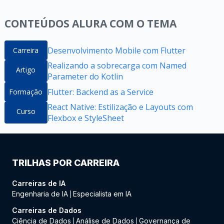
CONTEÚDOS ALURA COM O TEMA
Desenvolvimento Mobile com Flutter
Carreira
Realizando a sobrecarga com Named
Artigo
Parameter do Kotlin
Flutter: Backend as a Service
Formação
React Native: Estilização e Layouts com
Curso
Flexbox e StyleSheet
TRILHAS POR CARREIRA
Carreiras de IA
Engenharia de IA
Especialista em IA
|
Carreiras de Dados
Ciência de Dados
Análise de Dados
Governança de
|
|