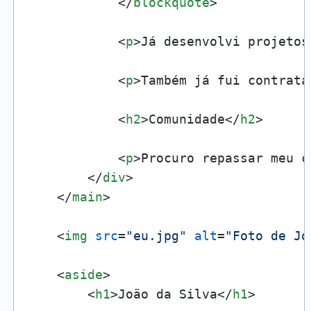
</
blockquote
>
<
p
>
Já desenvolvi projetos
<
p
>
Também já fui contrata
<
h2
>
Comunidade
</
h2
>
<
p
>
Procuro repassar meu c
</
div
>
</
main
>
<
img
src
=
"eu.jpg"
alt
=
"Foto de Jo
<
aside
>
<
h1
>
João da Silva
</
h1
>