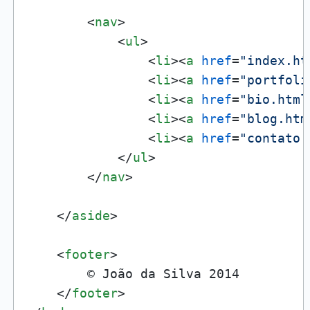
<
nav
>
<
ul
>
<
li
>
<
a
href
=
"index.ht
<
li
>
<
a
href
=
"portfoli
<
li
>
<
a
href
=
"bio.html
<
li
>
<
a
href
=
"blog.htm
<
li
>
<
a
href
=
"contato.
</
ul
>
</
nav
>
</
aside
>
<
footer
>
        © João da Silva 2014

</
footer
>