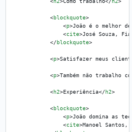
<
h2
>
Como trabalho
</
h2
>
<
blockquote
>
<
p
>
João é o melhor de
<
cite
>
José Souza, Fia
</
blockquote
>
<
p
>
Satisfazer meus client
<
p
>
Também não trabalho co
<
h2
>
Experiência
</
h2
>
<
blockquote
>
<
p
>
João domina as tec
<
cite
>
Manoel Santos, 