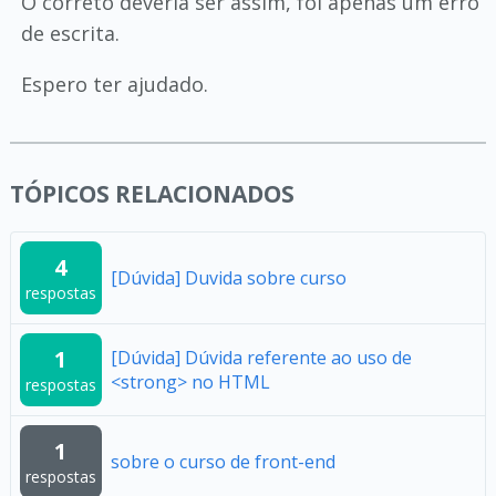
O correto deveria ser assim, foi apenas um erro
de escrita.
Espero ter ajudado.
TÓPICOS RELACIONADOS
4
[Dúvida] Duvida sobre curso
respostas
1
[Dúvida] Dúvida referente ao uso de
<strong> no HTML
respostas
1
sobre o curso de front-end
respostas