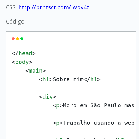
CSS:
http://prntscr.com/lwpv4z
Código:
</
head
>
<
body
>
<
main
>
<
h1
>
Sobre mim
</
h1
>
<
div
>
<
p
>
Moro em São Paulo mas 
<
p
>
Trabalho usando a web 