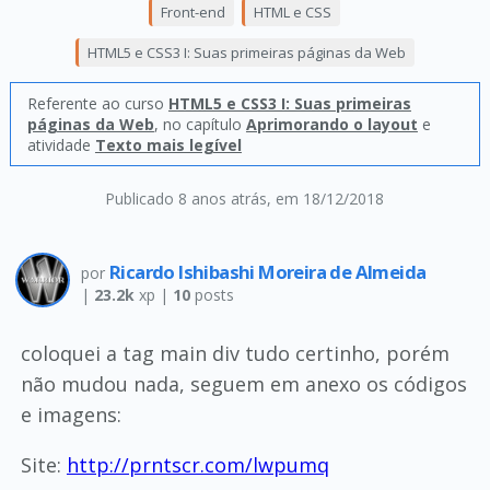
Front-end
HTML e CSS
HTML5 e CSS3 I: Suas primeiras páginas da Web
Referente ao curso
HTML5 e CSS3 I: Suas primeiras
páginas da Web
, no capítulo
Aprimorando o layout
e
atividade
Texto mais legível
Publicado 8 anos atrás
, em 18/12/2018
Ricardo Ishibashi Moreira de Almeida
por
|
23.2k
xp |
10
posts
coloquei a tag main div tudo certinho, porém
não mudou nada, seguem em anexo os códigos
e imagens:
Site:
http://prntscr.com/lwpumq