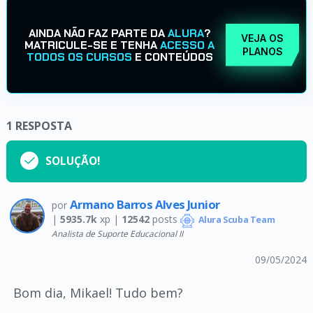
AINDA NÃO FAZ PARTE DA
ALURA
?
VEJA OS
MATRICULE-SE E TENHA
ACESSO A
PLANOS
TODOS OS CURSOS
E CONTEÚDOS
1
RESPOSTA
SOLUÇÃO!
Armano Barros Alves Junior
por
|
5935.7k
xp |
12542
posts
Alura Scuba Team
Analista de Suporte Educacional II
09/05/2024
Bom dia, Mikael! Tudo bem?