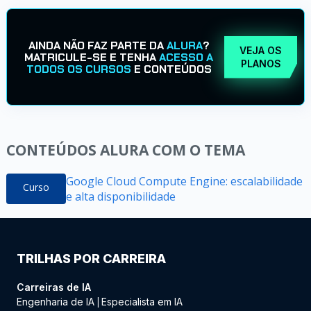
AINDA NÃO FAZ PARTE DA
ALURA
?
VEJA OS
MATRICULE-SE E TENHA
ACESSO A
PLANOS
TODOS OS CURSOS
E CONTEÚDOS
CONTEÚDOS ALURA COM O TEMA
Google Cloud Compute Engine: escalabilidade
Curso
e alta disponibilidade
TRILHAS POR CARREIRA
Carreiras de IA
Engenharia de IA
Especialista em IA
|