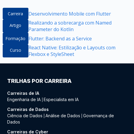
Desenvolvimento Mobile com Flutter
Carreira
Realizando a sobrecarga com Named
Artigo
Parameter do Kotlin
Flutter: Backend as a Service
Formação
React Native: Estilização e Layouts com
Curso
Flexbox e StyleSheet
TRILHAS POR CARREIRA
Carreiras de IA
Engenharia de IA
Especialista em IA
|
Carreiras de Dados
Ciência de Dados
Análise de Dados
Governança de
|
|
Dados
Carreiras de Cyber