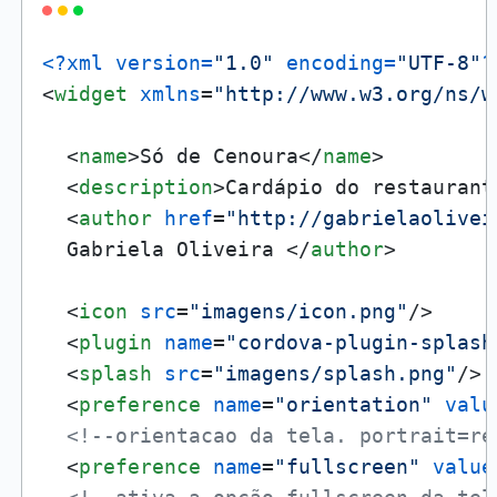
<?xml version=
"1.0"
 encoding=
"UTF-8"
?
<
widget
xmlns
=
"http://www.w3.org/ns/w
<
name
>
Só de Cenoura
</
name
>
<
description
>
Cardápio do restaurant
<
author
href
=
"http://gabrielaolivei
  Gabriela Oliveira 
</
author
>
<
icon
src
=
"imagens/icon.png"
/>
<
plugin
name
=
"cordova-plugin-splash
<
splash
src
=
"imagens/splash.png"
/>
<
preference
name
=
"orientation"
valu
<!--orientacao da tela. portrait=re
<
preference
name
=
"fullscreen"
value