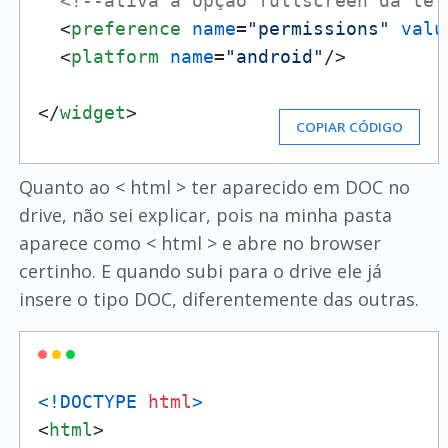
<!--ativa a opção fullscreen da tel
<
preference
name
=
"permissions"
valu
<
platform
name
=
"android"
/>
</
widget
>
COPIAR CÓDIGO
Quanto ao < html > ter aparecido em DOC no
drive, não sei explicar, pois na minha pasta
aparece como < html > e abre no browser
certinho. E quando subi para o drive ele já
insere o tipo DOC, diferentemente das outras.
<!DOCTYPE 
html
>
<
html
>