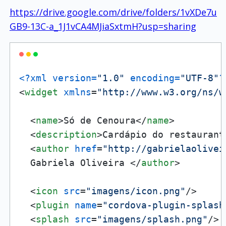
https://drive.google.com/drive/folders/1vXDe7u
GB9-13C-a_1J1vCA4MJiaSxtmH?usp=sharing
<?xml version=
"1.0"
 encoding=
"UTF-8"
?
<
widget
xmlns
=
"http://www.w3.org/ns/w
<
name
>
Só de Cenoura
</
name
>
<
description
>
Cardápio do restaurant
<
author
href
=
"http://gabrielaolivei
  Gabriela Oliveira 
</
author
>
<
icon
src
=
"imagens/icon.png"
/>
<
plugin
name
=
"cordova-plugin-splash
<
splash
src
=
"imagens/splash.png"
/>
 