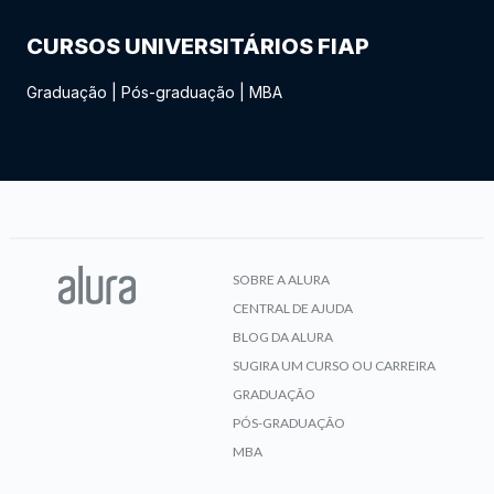
CURSOS UNIVERSITÁRIOS FIAP
Graduação
|
Pós-graduação
|
MBA
SOBRE A ALURA
CENTRAL DE AJUDA
BLOG DA ALURA
SUGIRA UM CURSO OU CARREIRA
GRADUAÇÃO
PÓS-GRADUAÇÃO
MBA