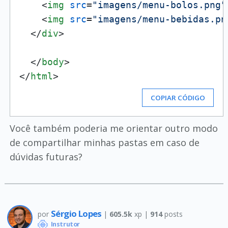
<
img
src
=
"imagens/menu-bolos.png"
<
img
src
=
"imagens/menu-bebidas.pn
</
div
>
</
body
>
</
html
>
COPIAR CÓDIGO
Você também poderia me orientar outro modo
de compartilhar minhas pastas em caso de
dúvidas futuras?
Sérgio Lopes
por
|
605.5k
xp |
914
posts
Instrutor