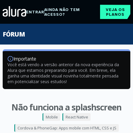
AINDA NÃO TEM
VEJA OS
ENTRAR
ACESSO?
PLANOS
FÓRUM
Importante
Você está vendo a versão anterior da nova experiência da
Alura que estamos preparando para você. Em breve, ela
ganha uma identidade visual novinha totalmente pensada
em potencializar seus estudos!
Não funciona a splashscreen
Mobile
React Native
Cordova & PhoneGap: Apps mobile com HTML, CSS e JS