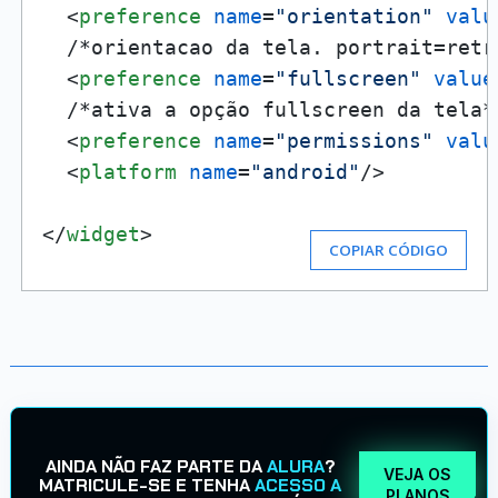
<
preference
name
=
"orientation"
valu
  /*orientacao da tela. portrait=retra
<
preference
name
=
"fullscreen"
value
  /*ativa a opção fullscreen da tela*/
<
preference
name
=
"permissions"
valu
<
platform
name
=
"android"
/>
</
widget
>
COPIAR CÓDIGO
AINDA NÃO FAZ PARTE DA
ALURA
?
VEJA OS
MATRICULE-SE E TENHA
ACESSO A
PLANOS