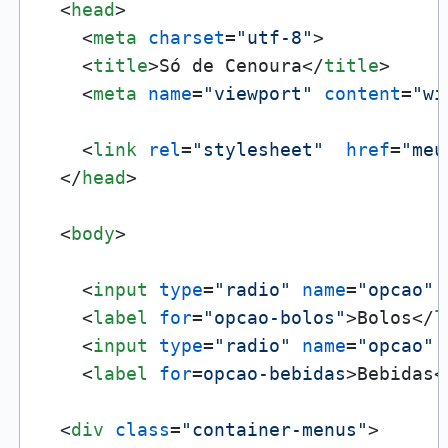
<
head
>
<
meta
charset
=
"utf-8"
>
<
title
>
Só de Cenoura
</
title
>
<
meta
name
=
"viewport"
content
=
"wi
<
link
rel
=
"stylesheet"
href
=
"meu
</
head
>
<
body
>
<
input
type
=
"radio"
name
=
"opcao"
<
label
for
=
"opcao-bolos"
>
Bolos
</
l
<
input
type
=
"radio"
name
=
"opcao"
<
label
for
=
opcao-bebidas
>
Bebidas
<
<
div
class
=
"container-menus"
>