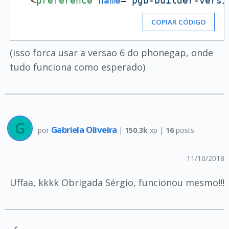
<
preference
name
=
'pgb-builder-versi
COPIAR CÓDIGO
(isso forca usar a versao 6 do phonegap, onde
tudo funciona como esperado)
Gabriela Oliveira
por
|
150.3k
xp |
16
posts
11/10/2018
Uffaa, kkkk Obrigada Sérgio, funcionou mesmo!!!