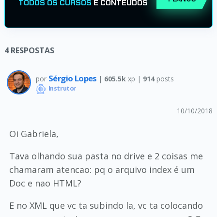
TODOS OS CURSOS
E CONTEÚDOS
4
RESPOSTAS
Sérgio Lopes
por
|
605.5k
xp |
914
posts
Instrutor
10/10/2018
Oi Gabriela,
Tava olhando sua pasta no drive e 2 coisas me
chamaram atencao: pq o arquivo index é um
Doc e nao HTML?
E no XML que vc ta subindo la, vc ta colocando