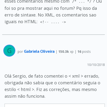
esses comentarios mesmo com
? Ou
/* ... */
foi so pra mostrar aqui no forum? Pq isso da
erro de sintaxe. No XML, os comentarios sao
iguais no HTML:
<!-- .... ->
Gabriela Oliveira
por
|
150.3k
xp |
16
posts
10/10/2018
Olá Sergio, de fato comentei o < xml > errado,
obrigada não sabia que o comentário seguia o
estilo < html >. Fiz as correções, mas mesmo
assim não funciona.