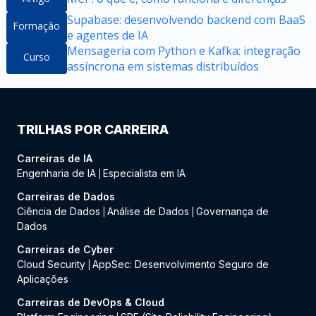
Supabase: desenvolvendo backend com BaaS
Formação
e agentes de IA
Mensageria com Python e Kafka: integração
Curso
assíncrona em sistemas distribuídos
TRILHAS POR CARREIRA
Carreiras de IA
Engenharia de IA
Especialista em IA
|
Carreiras de Dados
Ciência de Dados
Análise de Dados
Governança de
|
|
Dados
Carreiras de Cyber
Cloud Security
AppSec: Desenvolvimento Seguro de
|
Aplicações
Carreiras de DevOps & Cloud