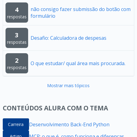
4
não consigo fazer submissão do botão com
formulário
respostas
3
Desafio: Calculadora de despesas
respostas
2
O que estudar/ qual área mais procurada.
respostas
Mostrar mais tópicos
CONTEÚDOS ALURA COM O TEMA
Desenvolvimento Back-End Python
Carreira
MCP: o que é, como funciona e diferenças
Artigo