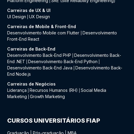
Platform Engineering
SRE (Site Reliability Engineering)
|
Carreiras de UX & UI
UI Design
UX Design
|
Carreiras de Mobile & Front-End
Desenvolvimento Mobile com Flutter
Desenvolvimento
|
Front-End React
Carreiras de Back-End
Desenvolvimento Back-End PHP
Desenvolvimento Back-
|
End .NET
Desenvolvimento Back-End Python
|
|
Desenvolvimento Back-End Java
Desenvolvimento Back-
|
End Node.js
Carreiras de Negócios
Liderança
Recursos Humanos (RH)
Social Media
|
|
Marketing
Growth Marketing
|
CURSOS UNIVERSITÁRIOS FIAP
Graduação
|
Pós-graduação
|
MBA