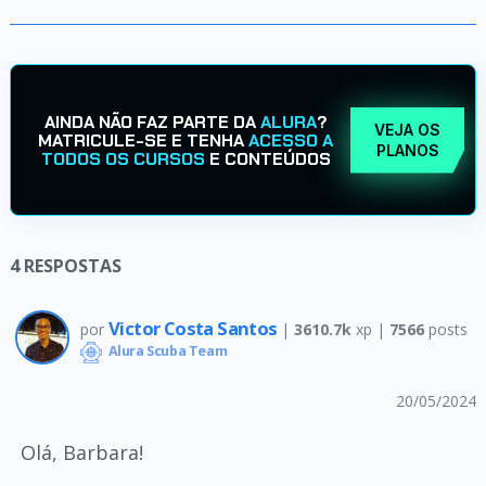
AINDA NÃO FAZ PARTE DA
ALURA
?
VEJA OS
MATRICULE-SE E TENHA
ACESSO A
PLANOS
TODOS OS CURSOS
E CONTEÚDOS
4
RESPOSTAS
Victor Costa Santos
por
|
3610.7k
xp |
7566
posts
Alura Scuba Team
20/05/2024
Olá, Barbara!