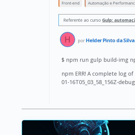
Front-end
Automação e Performanc
Referente ao curso
Gulp: automaçã
Helder Pinto da Silv
por
$ npm run gulp build-img np
npm ERR! A complete log of
01-16T05_03_58_156Z-debug