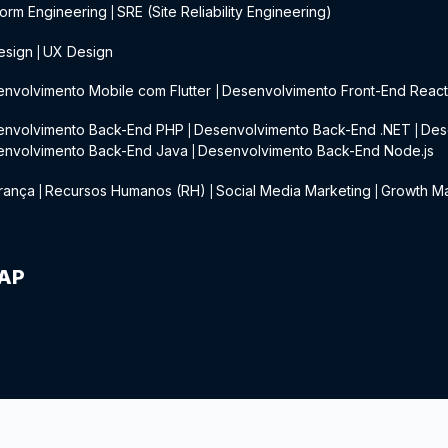
form Engineering
SRE (Site Reliability Engineering)
|
esign
UX Design
|
nvolvimento Mobile com Flutter
Desenvolvimento Front-End Reac
|
envolvimento Back-End PHP
Desenvolvimento Back-End .NET
Des
|
|
envolvimento Back-End Java
Desenvolvimento Back-End Node.js
|
rança
Recursos Humanos (RH)
Social Media Marketing
Growth Ma
|
|
|
IAP