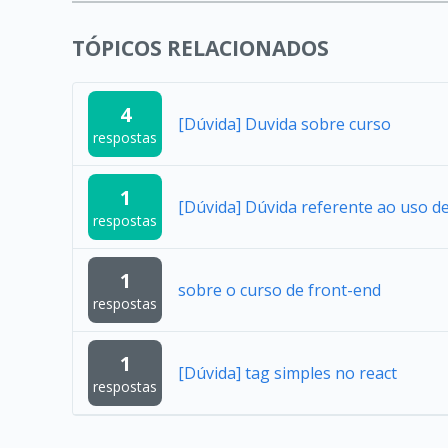
TÓPICOS RELACIONADOS
4
[Dúvida] Duvida sobre curso
respostas
1
[Dúvida] Dúvida referente ao uso 
respostas
1
sobre o curso de front-end
respostas
1
[Dúvida] tag simples no react
respostas