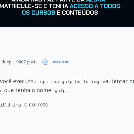
MATRICULE-SE E TENHA
ACESSO A TODOS
OS CURSOS
E CONTEÚDOS
.1k
xp |
9007
posts
Instrutor
 você executou
vai tentar 
npm run gulp build-img
que tenha o nome
.
n
gulp
o correto.
uild-img