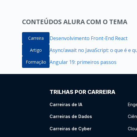
CONTEÚDOS ALURA COM O TEMA
Desenvolvimento Front-End React
Carreira
Async/await no JavaScript: o que é e 
Artigo
Angular 19: primeiros passos
Formação
TRILHAS POR CARREIRA
Carreiras de IA
Enge
Carreiras de Dados
Ciên
Carreiras de Cyber
Clou