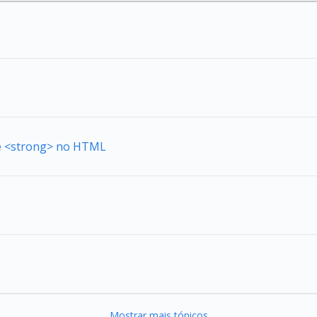
de <strong> no HTML
Mostrar mais tópicos