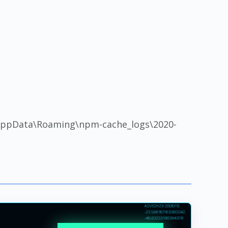
o\AppData\Roaming\npm-cache_logs\2020-