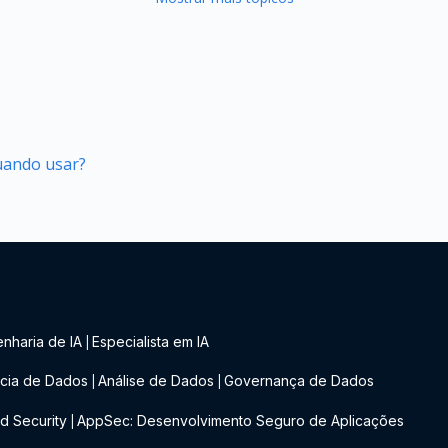
quando usar?
nharia de IA
Especialista em IA
|
cia de Dados
Análise de Dados
Governança de Dados
|
|
d Security
AppSec: Desenvolvimento Seguro de Aplicações
|