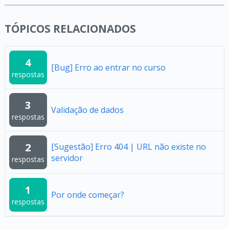
TÓPICOS RELACIONADOS
4
[Bug] Erro ao entrar no curso
respostas
3
Validação de dados
respostas
2
[Sugestão] Erro 404 | URL não existe no
servidor
respostas
1
Por onde começar?
respostas