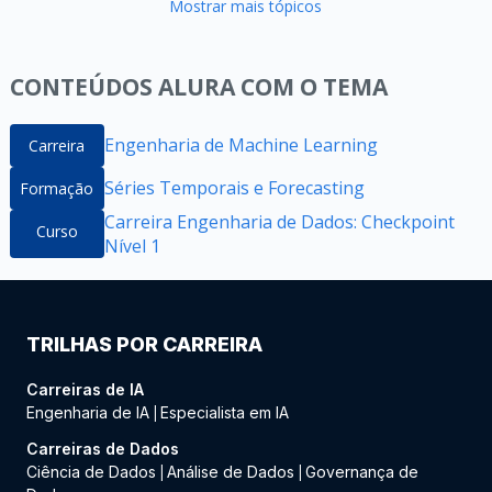
Mostrar mais tópicos
CONTEÚDOS ALURA COM O TEMA
Engenharia de Machine Learning
Carreira
Séries Temporais e Forecasting
Formação
Carreira Engenharia de Dados: Checkpoint
Curso
Nível 1
TRILHAS POR CARREIRA
Carreiras de IA
Engenharia de IA
Especialista em IA
|
Carreiras de Dados
Ciência de Dados
Análise de Dados
Governança de
|
|