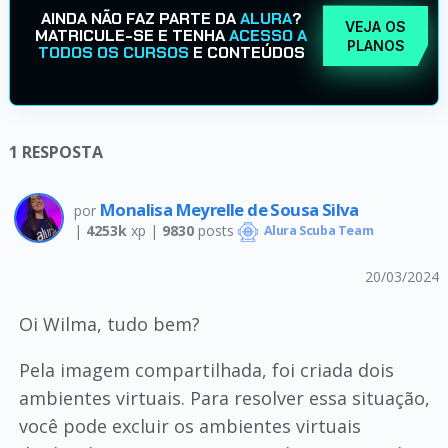
AINDA NÃO FAZ PARTE DA
ALURA
?
VEJA OS
MATRICULE-SE E TENHA
ACESSO A
PLANOS
TODOS OS CURSOS
E CONTEÚDOS
1
RESPOSTA
Monalisa Meyrelle de Sousa Silva
por
|
4253k
xp |
9830
posts
Alura Scuba Team
20/03/2024
Oi Wilma, tudo bem?
Pela imagem compartilhada, foi criada dois
ambientes virtuais. Para resolver essa situação,
você pode excluir os ambientes virtuais