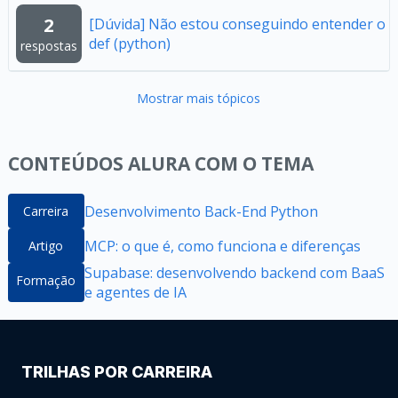
2
[Dúvida] Não estou conseguindo entender o
def (python)
respostas
Mostrar mais tópicos
CONTEÚDOS ALURA COM O TEMA
Desenvolvimento Back-End Python
Carreira
MCP: o que é, como funciona e diferenças
Artigo
Supabase: desenvolvendo backend com BaaS
Formação
e agentes de IA
TRILHAS POR CARREIRA