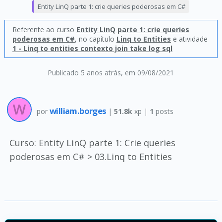
Entity LinQ parte 1: crie queries poderosas em C#
Referente ao curso
Entity LinQ parte 1: crie queries
poderosas em C#
, no capítulo
Linq to Entities
e atividade
1 - Linq to entities contexto join take log sql
Publicado 5 anos atrás
, em 09/08/2021
william.borges
por
|
51.8k
xp |
1
posts
Curso: Entity LinQ parte 1: Crie queries
poderosas em C# > 03.Linq to Entities