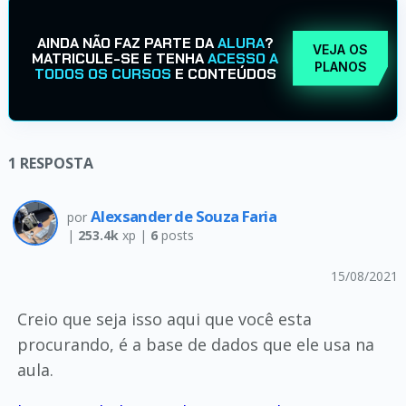
AINDA NÃO FAZ PARTE DA
ALURA
?
VEJA OS
MATRICULE-SE E TENHA
ACESSO A
PLANOS
TODOS OS CURSOS
E CONTEÚDOS
1
RESPOSTA
Alexsander de Souza Faria
por
|
253.4k
xp |
6
posts
15/08/2021
Creio que seja isso aqui que você esta
procurando, é a base de dados que ele usa na
aula.