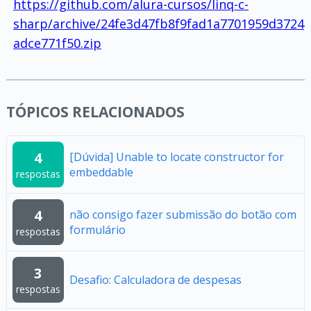
https://github.com/alura-cursos/linq-c-
sharp/archive/24fe3d47fb8f9fad1a7701959d3724
adce771f50.zip
TÓPICOS RELACIONADOS
4
[Dúvida] Unable to locate constructor for
embeddable
respostas
4
não consigo fazer submissão do botão com
formulário
respostas
3
Desafio: Calculadora de despesas
respostas