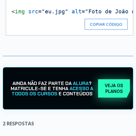
<
img
src
=
"eu.jpg"
alt
=
"Foto de João d
COPIAR CÓDIGO
AINDA NÃO FAZ PARTE DA
ALURA
?
VEJA OS
MATRICULE-SE E TENHA
ACESSO A
PLANOS
TODOS OS CURSOS
E CONTEÚDOS
2
RESPOSTAS