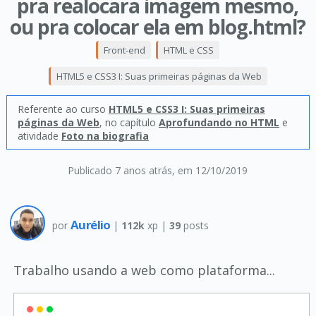
pra realocara imagem mesmo,
ou pra colocar ela em blog.html?
Front-end
HTML e CSS
HTML5 e CSS3 I: Suas primeiras páginas da Web
Referente ao curso
HTML5 e CSS3 I: Suas primeiras
páginas da Web
, no capítulo
Aprofundando no HTML
e
atividade
Foto na biografia
Publicado 7 anos atrás
, em 12/10/2019
Aurélio
por
|
112k
xp |
39
posts
Trabalho usando a web como plataforma...