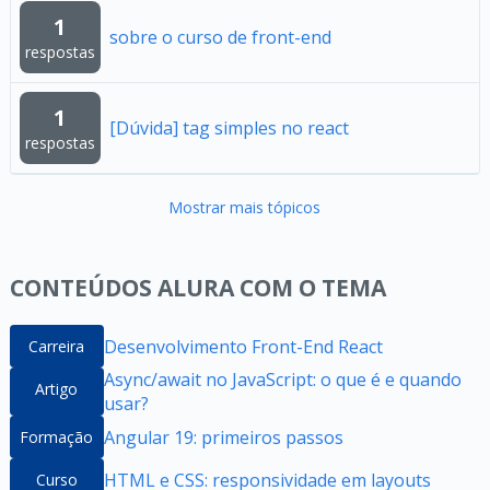
1
sobre o curso de front-end
respostas
1
[Dúvida] tag simples no react
respostas
Mostrar mais tópicos
CONTEÚDOS ALURA COM O TEMA
Desenvolvimento Front-End React
Carreira
Async/await no JavaScript: o que é e quando
Artigo
usar?
Angular 19: primeiros passos
Formação
HTML e CSS: responsividade em layouts
Curso