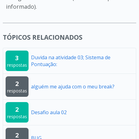
informado).
TÓPICOS RELACIONADOS
3
Duvida na atividade 03; Sistema de
Pontuação:
respostas
2
alguém me ajuda com o meu break?
respostas
2
Desafio aula 02
respostas
2
BUG