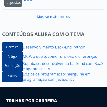
respostas
Mostrar mais tópicos
CONTEÚDOS ALURA COM O TEMA
Desenvolvimento Back-End Python
Carreira
MCP: o que é, como funciona e diferenças
Artigo
Supabase: desenvolvendo backend com BaaS
Formação
e agentes de IA
Lógica de programação: mergulhe em
Curso
programação com JavaScript
TRILHAS POR CARREIRA