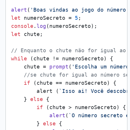
alert
(
'Boas vindas ao jogo do número 
let
 numeroSecreto = 
5
console
.
log
let
 chute;

// Enquanto o chute não for igual ao 
while
 (chute != numeroSecreto) {

    chute = 
prompt
(
'Escolha um número
//se chute for igual ao número se
if
 (chute == numeroSecreto) {

        alert (
`Isso ai! Você descobr
    } 
else
 {

if
 (chute > numeroSecreto) {

alert
(
`O número secreto é
        } 
else
 {
