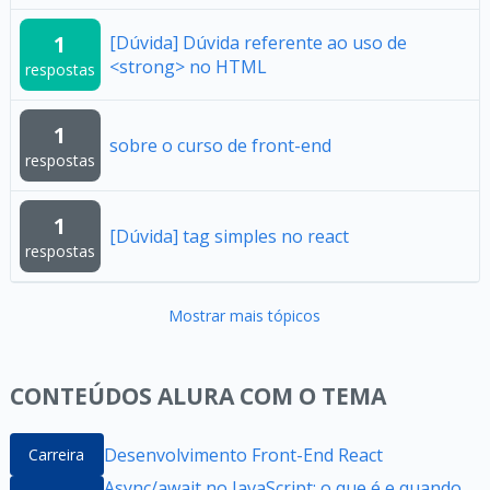
1
[Dúvida] Dúvida referente ao uso de
<strong> no HTML
respostas
1
sobre o curso de front-end
respostas
1
[Dúvida] tag simples no react
respostas
Mostrar mais tópicos
CONTEÚDOS ALURA COM O TEMA
Desenvolvimento Front-End React
Carreira
Async/await no JavaScript: o que é e quando