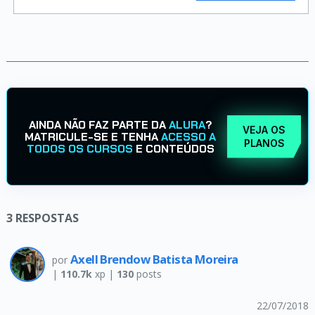
AINDA NÃO FAZ PARTE DA
ALURA
?
VEJA OS
MATRICULE-SE E TENHA
ACESSO A
PLANOS
TODOS OS CURSOS
E CONTEÚDOS
3
RESPOSTAS
Axell Brendow Batista Moreira
por
|
110.7k
xp |
130
posts
22/07/2018