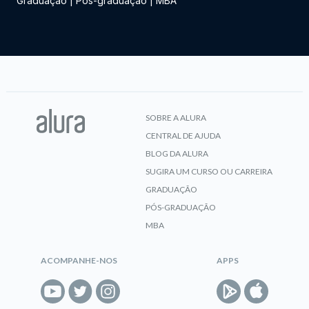
Graduação
|
Pós-graduação
|
MBA
SOBRE A ALURA
CENTRAL DE AJUDA
BLOG DA ALURA
SUGIRA UM CURSO OU CARREIRA
GRADUAÇÃO
PÓS-GRADUAÇÃO
MBA
ACOMPANHE-NOS
APPS