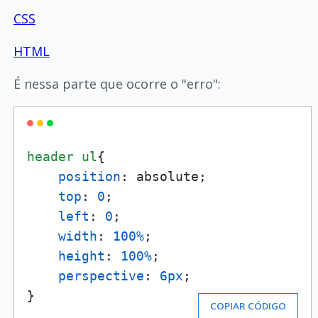
CSS
HTML
É nessa parte que ocorre o "erro":
header
ul
{

position
: absolute;

top
: 
0
;

left
: 
0
;

width
: 
100%
;

height
: 
100%
;

perspective
: 
6px
;

}
COPIAR CÓDIGO