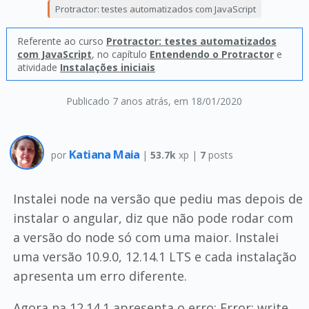
Protractor: testes automatizados com JavaScript
Referente ao curso
Protractor: testes automatizados
com JavaScript
, no capítulo
Entendendo o Protractor
e
atividade
Instalações iniciais
Publicado 7 anos atrás
, em 18/01/2020
Katiana Maia
por
|
53.7k
xp |
7
posts
Instalei node na versão que pediu mas depois de
instalar o angular, diz que não pode rodar com
a versão do node só com uma maior. Instalei
uma versão 10.9.0, 12.14.1 LTS e cada instalação
apresenta um erro diferente.
Agora na 12.14.1 apresenta o erro: Error: write