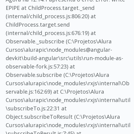
EPIPE at ChildProcess.target._send
(internal/child_process.js:806:20) at
ChildProcess.target.send
(internal/child_process.js:676:19) at
Observable._subscribe (C:\Projetos\Alura
Cursos\alurapic\node_modules@angular-
devkit\build-angular\src\utils\run-module-as-
observable-fork.js:57:23) at
Observable.subscribe (C:\Projetos\Alura
Cursos\alurapic\node_modules\rxjs\internal\Ob
servable.js:162:69) at C:\Projetos\Alura
Cursos\alurapic\node_modules\rxjs\internal\util
\subscribeTo.js:22:31 at
Object.subscribeToResult (C:\Projetos\Alura
Cursos\alurapic\node_modules\rxjs\internal\util
\subscribeToResult.js:7:45) at