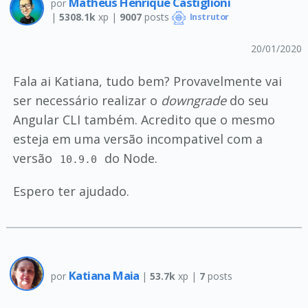
Matheus Henrique Castiglioni
por
|
5308.1k
xp |
9007
posts
Instrutor
20/01/2020
Fala ai Katiana, tudo bem? Provavelmente vai
ser necessário realizar o
downgrade
do seu
Angular CLI também. Acredito que o mesmo
esteja em uma versão incompativel com a
versão
do Node.
10.9.0
Espero ter ajudado.
Katiana Maia
por
|
53.7k
xp |
7
posts