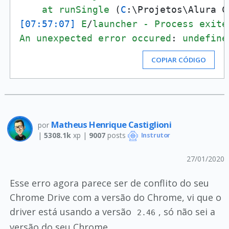
at
runSingle
 (
C
:\Projetos\Alura C
[07:57:07]
E
/
launcher
-
Process
exite
An
unexpected
error
occured
: 
undefine
COPIAR CÓDIGO
Matheus Henrique Castiglioni
por
|
5308.1k
xp |
9007
posts
Instrutor
27/01/2020
Esse erro agora parece ser de conflito do seu
Chrome Drive com a versão do Chrome, vi que o
driver está usando a versão
, só não sei a
2.46
versão do seu Chrome.