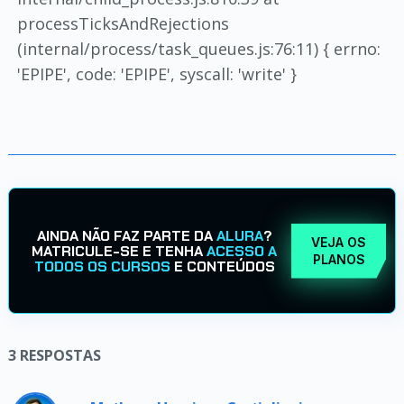
processTicksAndRejections
(internal/process/task_queues.js:76:11) { errno:
'EPIPE', code: 'EPIPE', syscall: 'write' }
AINDA NÃO FAZ PARTE DA
ALURA
?
VEJA OS
MATRICULE-SE E TENHA
ACESSO A
PLANOS
TODOS OS CURSOS
E CONTEÚDOS
3
RESPOSTAS