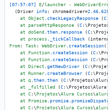
[07:57:07]
E
/
launcher
-
WebDriverErro
  (Driver 
info
: chromedriver=
2.46
.
628
at
Object
.checkLegacyResponse
 (
C
:
at
parseHttpResponse
 (
C
:\Projetos
at
doSend
.then
.response
 (
C
:\Proje
at
process
._tickCallback
 (interna
From
: 
Task
: 
WebDriver
.createSession
()

at
Function
.createSession
 (
C
:\Pro
at
Function
.createSession
 (
C
:\Pro
at
Direct
.getNewDriver
 (
C
:\Projet
at
Runner
.createBrowser
 (
C
:\Proje
at
q
.then
.then
 (
C
:\Projetos\Alura
at
_fulfilled
 (
C
:\Projetos\Alura 
at
C
:\
Projetos
\
Alura
Cursos
\
alura
at
Promise
.promise
.promiseDispatc
at
C
:\
Projetos
\
Alura
Cursos
\
alura