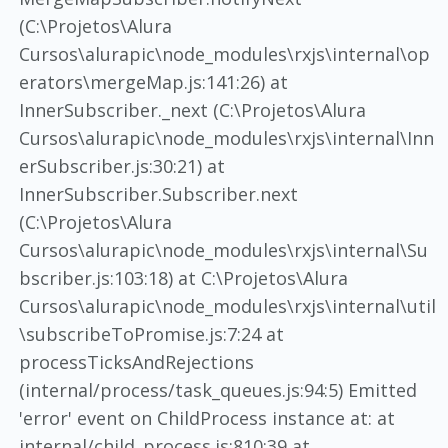
(C:\Projetos\Alura
Cursos\alurapic\node_modules\rxjs\internal\op
erators\mergeMap.js:141:26) at
InnerSubscriber._next (C:\Projetos\Alura
Cursos\alurapic\node_modules\rxjs\internal\Inn
erSubscriber.js:30:21) at
InnerSubscriber.Subscriber.next
(C:\Projetos\Alura
Cursos\alurapic\node_modules\rxjs\internal\Su
bscriber.js:103:18) at C:\Projetos\Alura
Cursos\alurapic\node_modules\rxjs\internal\util
\subscribeToPromise.js:7:24 at
processTicksAndRejections
(internal/process/task_queues.js:94:5) Emitted
'error' event on ChildProcess instance at: at
internal/child_process.js:810:39 at