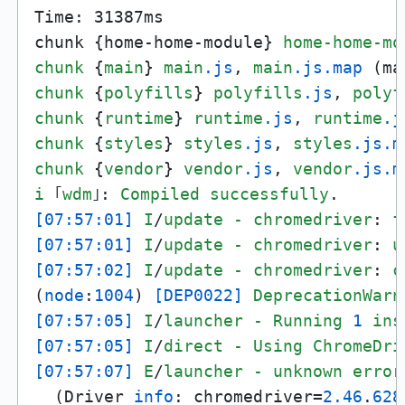
Time: 31387ms

chunk {home-home-module} 
home-home-mo
chunk
 {
main
} 
main
.js
, 
main
.js
.map
 (ma
chunk
 {
polyfills
} 
polyfills
.js
, 
polyf
chunk
 {
runtime
} 
runtime
.js
, 
runtime
.j
chunk
 {
styles
} 
styles
.js
, 
styles
.js
.m
chunk
 {
vendor
} 
vendor
.js
, 
vendor
.js
.m
i
 ｢
wdm
｣: 
Compiled
successfully
[07:57:01]
I
/
update
-
chromedriver
: 
f
[07:57:01]
I
/
update
-
chromedriver
: 
u
[07:57:02]
I
/
update
-
chromedriver
: 
c
(
node
:
1004
) 
[DEP0022]
DeprecationWarn
[07:57:05]
I
/
launcher
-
Running
1
ins
[07:57:05]
I
/
direct
-
Using
ChromeDri
[07:57:07]
E
/
launcher
-
unknown
error
  (Driver 
info
: chromedriver=
2.46
.
628