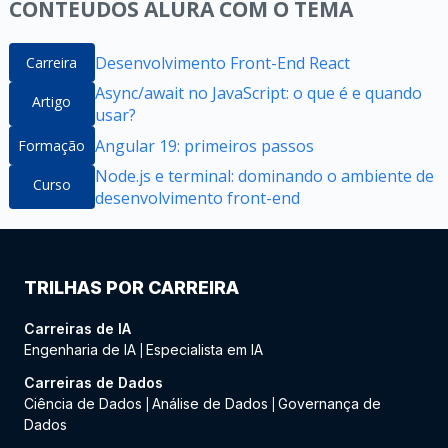
CONTEÚDOS ALURA COM O TEMA
Desenvolvimento Front-End React
Carreira
Async/await no JavaScript: o que é e quando
Artigo
usar?
Angular 19: primeiros passos
Formação
Node.js e terminal: dominando o ambiente de
Curso
desenvolvimento front-end
TRILHAS POR CARREIRA
Carreiras de IA
Engenharia de IA
Especialista em IA
|
Carreiras de Dados
Ciência de Dados
Análise de Dados
Governança de
|
|
Dados