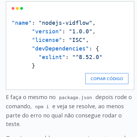
"name"
:
"nodejs-vidflow"
,
"version"
:
"1.0.0"
,
"license"
:
"ISC"
,
"devDependencies"
:
{
"eslint"
:
"^8.52.0"
}
COPIAR CÓDIGO
E faça o mesmo no
depois rode o
package.json
comando,
e veja se resolve, ao menos
npm i
parte do erro no qual não consegue rodar o
teste.