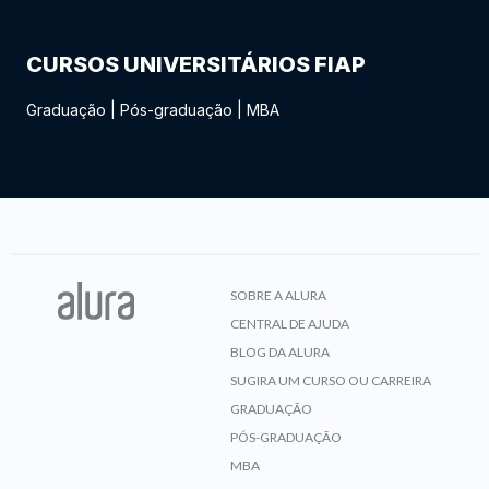
CURSOS UNIVERSITÁRIOS FIAP
Graduação
|
Pós-graduação
|
MBA
SOBRE A ALURA
CENTRAL DE AJUDA
BLOG DA ALURA
SUGIRA UM CURSO OU CARREIRA
GRADUAÇÃO
PÓS-GRADUAÇÃO
MBA