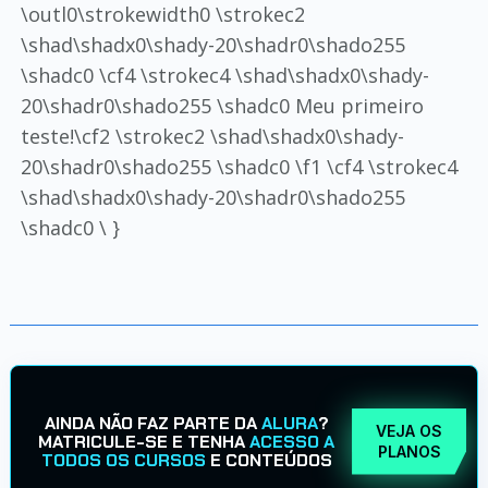
\outl0\strokewidth0 \strokec2
\shad\shadx0\shady-20\shadr0\shado255
\shadc0 \cf4 \strokec4 \shad\shadx0\shady-
20\shadr0\shado255 \shadc0 Meu primeiro
teste!\cf2 \strokec2 \shad\shadx0\shady-
20\shadr0\shado255 \shadc0 \f1 \cf4 \strokec4
\shad\shadx0\shady-20\shadr0\shado255
\shadc0 \ }
AINDA NÃO FAZ PARTE DA
ALURA
?
VEJA OS
MATRICULE-SE E TENHA
ACESSO A
PLANOS
TODOS OS CURSOS
E CONTEÚDOS