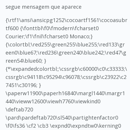
segue mensagem que aparece
{\rtf1\ansi\ansicpg1252\cocoartf1561\cocoasubr
tf600 {\fonttbl\f0\fmodern\fcharset0
Courier;\f1\fnil\fcharset0 Monaco;}
{\colortbl;\red255\green255\blue255;\red133\gr
een0\blue67;\red236\green240\blue242;\red47\g
reen54\blue60; }
{*\expandedcolortbl;;\cssrgb\c60000\c0\c33333;\
cssrgb\c94118\c95294\c96078;\cssrgb\c23922\c2
7451\c30196; }
\paperw11900\paperh16840\margl1440\margr1
440\vieww12600\viewh7760\viewkind0
\deftab720
\pard\pardeftab720\sl540\partightenfactor0
\f0\fs36 \cf2 \cb3 \expnd0\expndtw0\kerning0