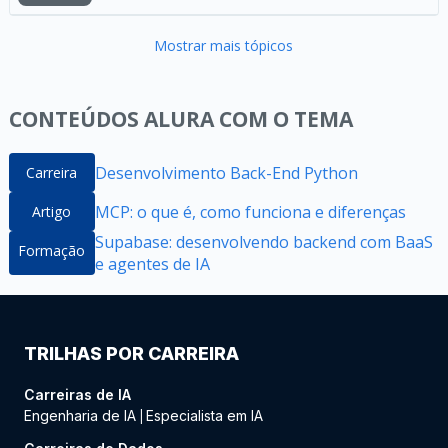
Mostrar mais tópicos
CONTEÚDOS ALURA COM O TEMA
Desenvolvimento Back-End Python
Carreira
MCP: o que é, como funciona e diferenças
Artigo
Supabase: desenvolvendo backend com BaaS
Formação
e agentes de IA
TRILHAS POR CARREIRA
Carreiras de IA
Engenharia de IA
Especialista em IA
|