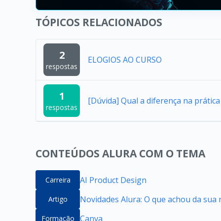
TÓPICOS RELACIONADOS
2
ELOGIOS AO CURSO
respostas
1
[Dúvida] Qual a diferença na práti
respostas
CONTEÚDOS ALURA COM O TEMA
AI Product Design
Carreira
Novidades Alura: O que achou da sua 
Artigo
Canva
Formação