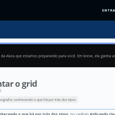
ENTR
a da Alura que estamos preparando para você. Em breve, ela ganha 
tar o grid
2
pografia: conhecendo o que há por trás dos tipos
nhecendo o que há por trás dos tipos
, no capítulo
Aplicando ti