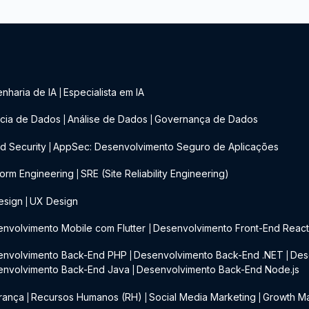
nharia de IA
Especialista em IA
|
cia de Dados
Análise de Dados
Governança de Dados
|
|
d Security
AppSec: Desenvolvimento Seguro de Aplicações
|
form Engineering
SRE (Site Reliability Engineering)
|
esign
UX Design
|
nvolvimento Mobile com Flutter
Desenvolvimento Front-End Reac
|
envolvimento Back-End PHP
Desenvolvimento Back-End .NET
Des
|
|
envolvimento Back-End Java
Desenvolvimento Back-End Node.js
|
rança
Recursos Humanos (RH)
Social Media Marketing
Growth Ma
|
|
|