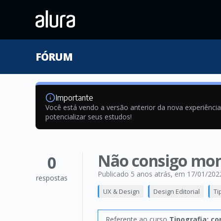
FÓRUM
Importante
Você está vendo a versão anterior da nova experiênci
potencializar seus estudos!
Não consigo mon
0
Publicado 5 anos atrás
, em 17/01/202
respostas
UX & Design
Design Editorial
Ti
Referente ao curso
Tipografia: co