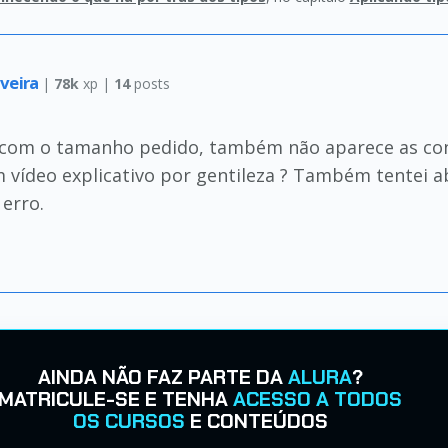
iveira
|
78k
xp |
14
posts
 com o tamanho pedido, também não aparece as con
 vídeo explicativo por gentileza ? Também tentei a
 erro.
AINDA NÃO FAZ PARTE DA
ALURA
?
MATRICULE-SE E TENHA
ACESSO A TODOS
OS CURSOS
E CONTEÚDOS