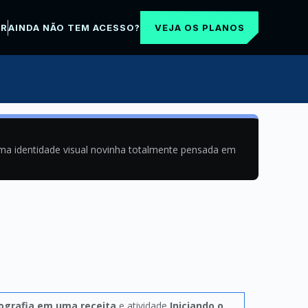
VEJA OS PLANOS
AR
AINDA NÃO TEM ACESSO?
uma identidade visual novinha totalmente pensada em
pografia em uma receita
e atividade
Iniciando o