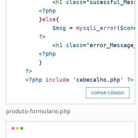
<
h1
class
=
"sucessful_Mess
<?php
        }
else
{

$msg
 = 
mysqli_error
(
$cone
?>
<
h1
class
=
"error_Message_
<?php
        }

?>
<?php
include
'cabecalho.php'
?>
COPIAR CÓDIGO
produto-formulario.php