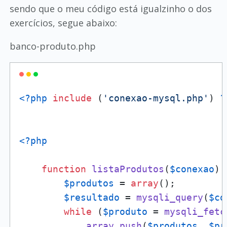
sendo que o meu código está igualzinho o dos
exercícios, segue abaixo:
banco-produto.php
<?php
include
 (
'conexao-mysql.php'
) 
?
<?php
function
listaProdutos
(
$conexao
) 
$produtos
 = 
array
();

$resultado
 = 
mysqli_query
(
$co
while
 (
$produto
 = 
mysqli_fetc
array_push
(
$produtos
, 
$pr