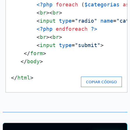
<?php
foreach
 (
$categorias
as
<
br
>
<
br
>
<
input
type
=
"radio"
name
=
"cat
<?php
endforeach
?>
<
br
>
<
br
>
<
input
type
=
"submit"
>
</
form
>
</
body
>
</
html
>
COPIAR CÓDIGO