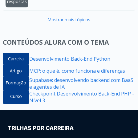
respostas
Mostrar mais tópicos
CONTEÚDOS ALURA COM O TEMA
Desenvolvimento Back-End Python
Carreira
MCP: o que é, como funciona e diferenças
Artigo
Supabase: desenvolvendo backend com BaaS
Formação
e agentes de IA
Checkpoint Desenvolvimento Back-End PHP -
Curso
Nível 3
TRILHAS POR CARREIRA