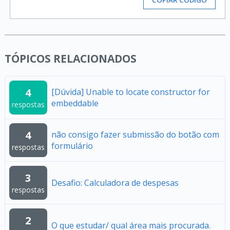
COPIAR CÓDIGO
TÓPICOS RELACIONADOS
4
[Dúvida] Unable to locate constructor for
embeddable
respostas
4
não consigo fazer submissão do botão com
formulário
respostas
3
Desafio: Calculadora de despesas
respostas
2
O que estudar/ qual área mais procurada.