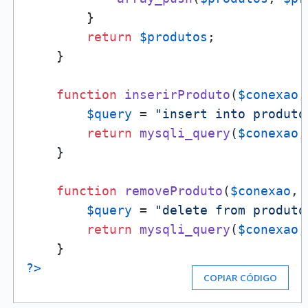
        }

return
$produtos
;

    }

function
inserirProduto
(
$conexao
,
$query
 = 
"insert into produto
return
mysqli_query
(
$conexao
,
    }

function
removeProduto
(
$conexao
, 
$query
 = 
"delete from produto
return
mysqli_query
(
$conexao
,
?>
COPIAR CÓDIGO