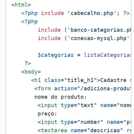
<
html
>
<?php
include
'cabecalho.php'
; 
?>
<?php
include
 (
'banco-categorias.ph
include
 (
'conexao-mysql.php'
)
$categorias
 = 
listaCategorias
?>
<
body
>
<
h1
class
=
"title_h1"
>
Cadastre s
<
form
action
=
"/adiciona-produt
       nome do produto:

<
input
type
=
"text"
name
=
"nome
        preço:

<
input
type
=
"number"
name
=
"pr
<
textarea
name
=
"descricao"
ro