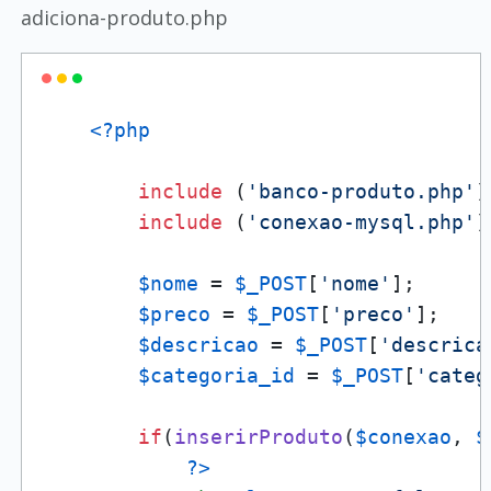
adiciona-produto.php
<?php
include
 (
'banco-produto.php'
)
include
 (
'conexao-mysql.php'
)
$nome
 = 
$_POST
[
'nome'
];

$preco
 = 
$_POST
[
'preco'
];

$descricao
 = 
$_POST
[
'descrica
$categoria_id
 = 
$_POST
[
'categ
if
(
inserirProduto
(
$conexao
, 
$
?>