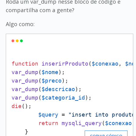
Roda um var_dump nesse bloco de código e
compartilha com a gente?
Algo como:
function
inserirProduto
(
$conexao
, 
$no
var_dump
(
$nome
var_dump
(
$preco
var_dump
(
$descricao
var_dump
(
$categoria_id
die
();

$query
 = 
"insert into produto
return
mysqli_query
(
$conexao
,
    }