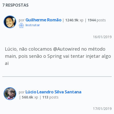
7
RESPOSTAS
Guilherme Romão
por
|
1240.9k
xp |
1944
posts
Instrutor
16/01/2019
Lúcio, não colocamos @Autowired no método
main, pois senão o Spring vai tentar injetar algo
ai
Lúcio Leandro Silva Santana
por
|
560.6k
xp |
113
posts
17/01/2019