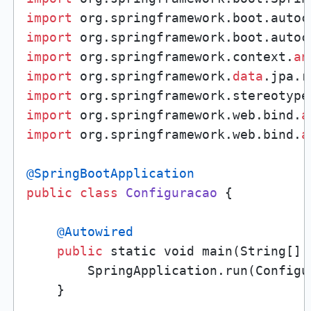
import
import
import
 org.springframework.context.
an
import
 org.springframework.
data
import
import
 org.springframework.web.bind.
a
import
 org.springframework.web.bind.
a
@SpringBootApplication
public
class
Configuracao
 {

@Autowired
public
 static void main(String[] a
        SpringApplication.run(Configu
    }
