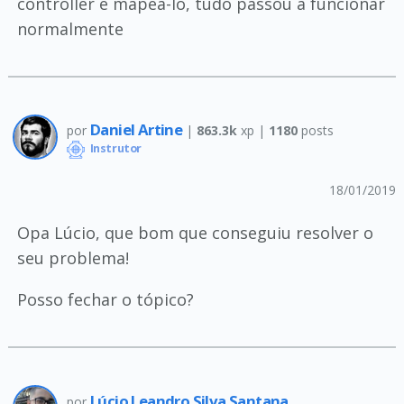
controller e mapeá-lo, tudo passou a funcionar
normalmente
Daniel Artine
por
|
863.3k
xp |
1180
posts
Instrutor
18/01/2019
Opa Lúcio, que bom que conseguiu resolver o
seu problema!
Posso fechar o tópico?
Lúcio Leandro Silva Santana
por