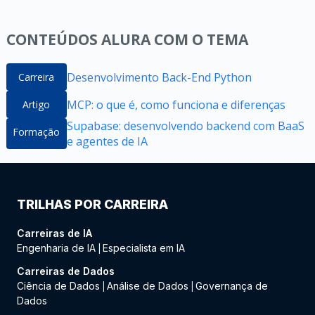
CONTEÚDOS ALURA COM O TEMA
Desenvolvimento Back-End Python
Carreira
MCP: o que é, como funciona e diferenças
Artigo
Supabase: desenvolvendo backend com BaaS
Formação
e agentes de IA
TRILHAS POR CARREIRA
Carreiras de IA
Engenharia de IA
Especialista em IA
|
Carreiras de Dados
Ciência de Dados
Análise de Dados
Governança de
|
|
Dados