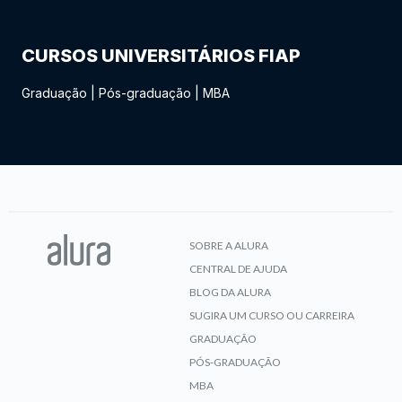
CURSOS UNIVERSITÁRIOS FIAP
Graduação
|
Pós-graduação
|
MBA
SOBRE A ALURA
CENTRAL DE AJUDA
BLOG DA ALURA
SUGIRA UM CURSO OU CARREIRA
GRADUAÇÃO
PÓS-GRADUAÇÃO
MBA