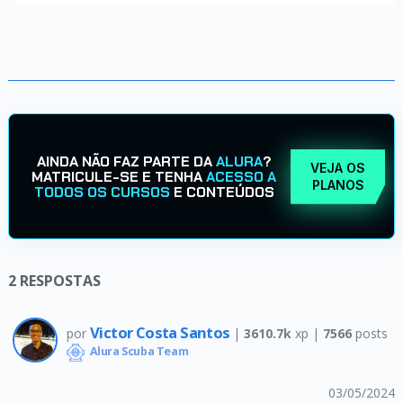
AINDA NÃO FAZ PARTE DA
ALURA
?
VEJA OS
MATRICULE-SE E TENHA
ACESSO A
PLANOS
TODOS OS CURSOS
E CONTEÚDOS
2
RESPOSTAS
Victor Costa Santos
por
|
3610.7k
xp |
7566
posts
Alura Scuba Team
03/05/2024