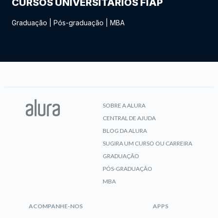
CURSOS UNIVERSITÁRIOS FIAP
Graduação
|
Pós-graduação
|
MBA
SOBRE A ALURA
CENTRAL DE AJUDA
BLOG DA ALURA
SUGIRA UM CURSO OU CARREIRA
GRADUAÇÃO
PÓS-GRADUAÇÃO
MBA
ACOMPANHE-NOS
APPS