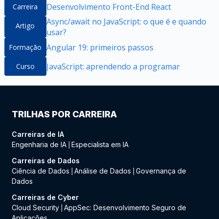
Desenvolvimento Front-End React
Carreira
Async/await no JavaScript: o que é e quando
Artigo
usar?
Angular 19: primeiros passos
Formação
JavaScript: aprendendo a programar
Curso
TRILHAS POR CARREIRA
Carreiras de IA
Engenharia de IA
Especialista em IA
|
Carreiras de Dados
Ciência de Dados
Análise de Dados
Governança de
|
|
Dados
Carreiras de Cyber
Cloud Security
AppSec: Desenvolvimento Seguro de
|
Aplicações