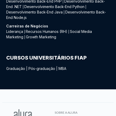
Desenvolvimento Back-End PHP
Desenvolvimento Back-
|
End .NET
Desenvolvimento Back-End Python
|
|
Desenvolvimento Back-End Java
Desenvolvimento Back-
|
End Node.js
Carreiras de Negócios
Liderança
Recursos Humanos (RH)
Social Media
|
|
Marketing
Growth Marketing
|
CURSOS UNIVERSITÁRIOS FIAP
Graduação
|
Pós-graduação
|
MBA
SOBRE A ALURA