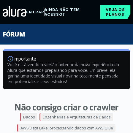
AINDA NÃO TEM
VEJA OS
ENTRAR
ACESSO?
PLANOS
FÓRUM
Importante
Você está vendo a versão anterior da nova experiência da
Alura que estamos preparando para você. Em breve, ela
ganha uma identidade visual novinha totalmente pensada
em potencializar seus estudos!
Não consigo criar o crawler
Dados
Engenharias e Arquiteturas de Dados
AWS Data Lake: processando dados com AWS Glue