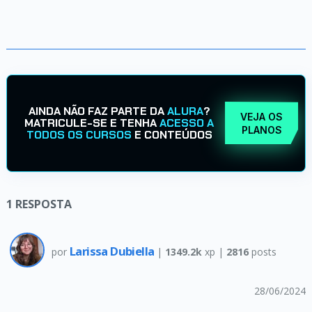
AINDA NÃO FAZ PARTE DA
ALURA
?
VEJA OS
MATRICULE-SE E TENHA
ACESSO A
PLANOS
TODOS OS CURSOS
E CONTEÚDOS
1
RESPOSTA
Larissa Dubiella
por
|
1349.2k
xp |
2816
posts
28/06/2024