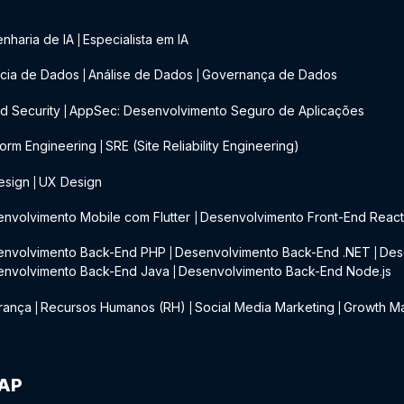
nharia de IA
Especialista em IA
|
cia de Dados
Análise de Dados
Governança de Dados
|
|
d Security
AppSec: Desenvolvimento Seguro de Aplicações
|
form Engineering
SRE (Site Reliability Engineering)
|
esign
UX Design
|
nvolvimento Mobile com Flutter
Desenvolvimento Front-End Reac
|
envolvimento Back-End PHP
Desenvolvimento Back-End .NET
Des
|
|
envolvimento Back-End Java
Desenvolvimento Back-End Node.js
|
rança
Recursos Humanos (RH)
Social Media Marketing
Growth Ma
|
|
|
IAP