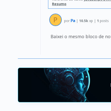
Resumo
Pa
por
|
10.5k
xp |
1
posts
Baixei o mesmo bloco de no