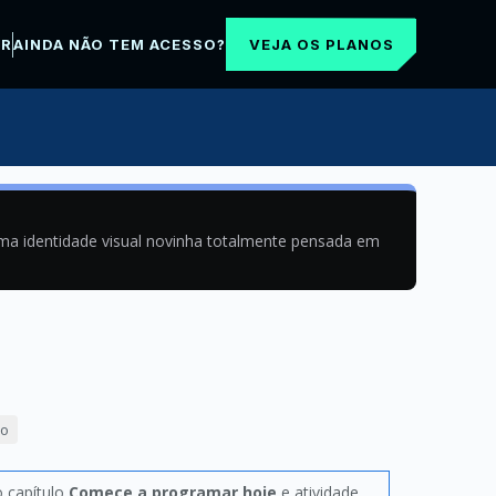
VEJA OS PLANOS
AR
AINDA NÃO TEM ACESSO?
uma identidade visual novinha totalmente pensada em
ão
o capítulo
Comece a programar hoje
e atividade