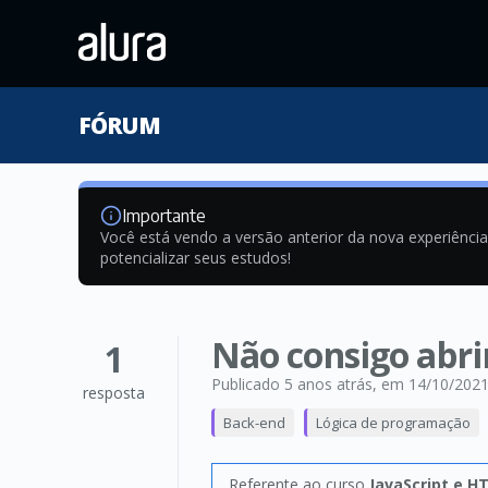
FÓRUM
Importante
Você está vendo a versão anterior da nova experiênci
potencializar seus estudos!
Não consigo abr
1
Publicado 5 anos atrás
, em 14/10/202
resposta
Back-end
Lógica de programação
Referente ao curso
JavaScript e H