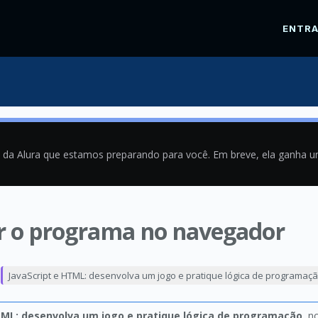
ENTR
a da Alura que estamos preparando para você. Em breve, ela ganha 
ir o programa no navegador
1
JavaScript e HTML: desenvolva um jogo e pratique lógica de programaç
TML: desenvolva um jogo e pratique lógica de programação
, n