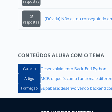
respostas
2
[Dúvida] Não estou conseguindo en
respostas
CONTEÚDOS ALURA COM O TEMA
Desenvolvimento Back-End Python
Carreira
MCP: o que é, como funciona e difere
Artigo
Supabase: desenvolvendo backend com
Formação