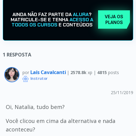
AINDA NÃO FAZ PARTE DA
ALURA
?
VEJA OS
MATRICULE-SE E TENHA
ACESSO A
PLANOS
TODOS OS CURSOS
E CONTEÚDOS
1
RESPOSTA
Laís Cavalcanti
por
|
2578.8k
xp |
4815
posts
Instrutor
25/11/2019
Oi, Natalia, tudo bem?
Você clicou em cima da alternativa e nada
aconteceu?