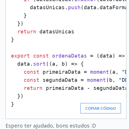
      datasUnicas.
push
(data.
dataForma
    }

  })

return
 datasUnicas

}

export
const
ordenaDatas
 = (
data
) => {
  data.
sort
(
(
a, b
) =>
 {

const
 primeiraData = 
moment
(a, 
"D
const
 segundaData = 
moment
(b, 
"DD
return
 primeiraData - segundaData

  })

}
COPIAR CÓDIGO
Espero ter ajudado, bons estudos :D