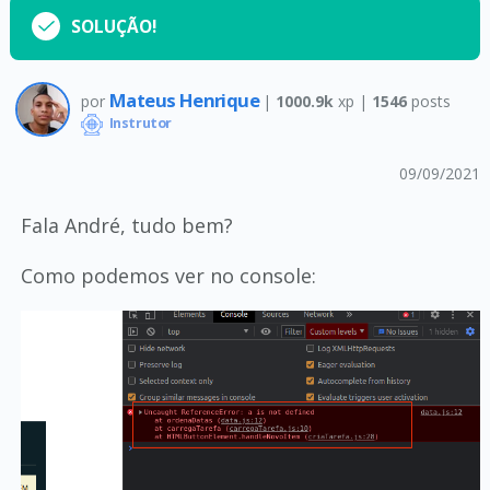
SOLUÇÃO!
Mateus Henrique
por
|
1000.9k
xp |
1546
posts
Instrutor
09/09/2021
Fala André, tudo bem?
Como podemos ver no console: