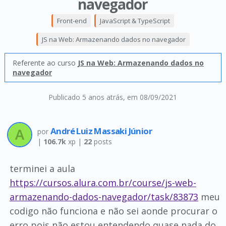
navegador
Front-end
JavaScript & TypeScript
JS na Web: Armazenando dados no navegador
Referente ao curso
JS na Web: Armazenando dados no
navegador
Publicado 5 anos atrás
, em 08/09/2021
André Luiz Massaki Júnior
por
|
106.7k
xp |
22
posts
terminei a aula
https://cursos.alura.com.br/course/js-web-
armazenando-dados-navegador/task/83873
meu
codigo não funciona e não sei aonde procurar o
erro pois não estou entendendo quase nada do