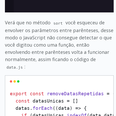
Verá que no método
você esqueceu de
sort
envolver os parâmetros entre parênteses, desse
modo o JavaScript não consegue detectar o que
você digitou como uma função, então
envolvendo entre parênteses volta a funcionar
normalmente, assim ficando o código de
:
data.js
export
const
removeDatasRepetidas
 = (
const
 datasUnicas = []

  datas.
forEach
(
(
data
) =>
 {

if
 (datasUnicas.
indexOf
(data.
data