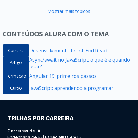
Mostrar mais tópicos
CONTEÚDOS ALURA COM O TEMA
Desenvolvimento Front-End React
Carreira
Async/await no JavaScript: o que é e quando
Artigo
usar?
Angular 19: primeiros passos
Formação
JavaScript: aprendendo a programar
Curso
TRILHAS POR CARREIRA
Carreiras de IA
Engenharia de IA
Especialista em IA
|