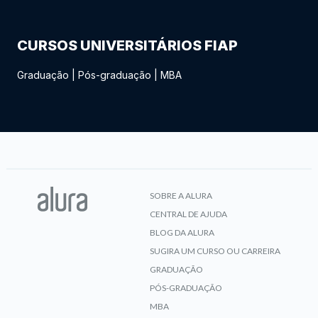
CURSOS UNIVERSITÁRIOS FIAP
Graduação
|
Pós-graduação
|
MBA
SOBRE A ALURA
CENTRAL DE AJUDA
BLOG DA ALURA
SUGIRA UM CURSO OU CARREIRA
GRADUAÇÃO
PÓS-GRADUAÇÃO
MBA