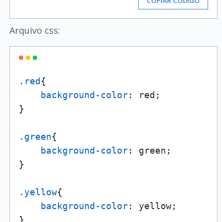
COPIAR CÓDIGO
Arquivo css:
.red
{

background-color
: red;

}

.green
{

background-color
: green;

}

.yellow
{

background-color
: yellow;

}
