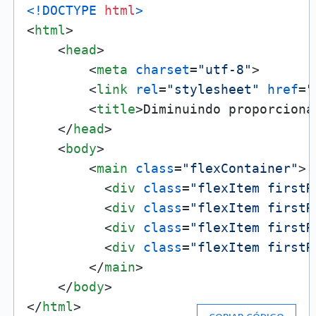
<!DOCTYPE 
html
>
<
html
>
<
head
>
<
meta
charset
=
"utf-8"
>
<
link
rel
=
"stylesheet"
href
=
"
<
title
>
Diminuindo proporciona
</
head
>
<
body
>
<
main
class
=
"flexContainer"
>
<
div
class
=
"flexItem firstR
<
div
class
=
"flexItem firstR
<
div
class
=
"flexItem firstR
<
div
class
=
"flexItem firstR
</
main
>
</
body
>
</
html
>