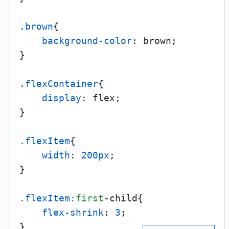
.brown
{

background-color
: brown;

}

.flexContainer
{

display
: flex;

}

.flexItem
{

width
: 
200px
;

}

.flexItem
:first
-child{

flex-shrink
: 
3
;

}