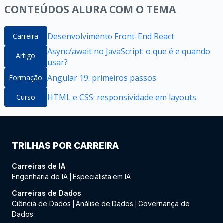
CONTEÚDOS ALURA COM O TEMA
Desenvolvimento Front-End React
Carreira
Async/await no JavaScript: o que é e quando
Artigo
usar?
Angular 19: primeiros passos
Formação
HTML e CSS: responsividade em layouts
Curso
TRILHAS POR CARREIRA
Carreiras de IA
Engenharia de IA
Especialista em IA
|
Carreiras de Dados
Ciência de Dados
Análise de Dados
Governança de
|
|
Dados