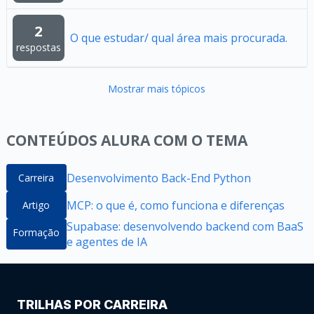
2
O que estudar/ qual área mais procurada.
respostas
Mostrar mais tópicos
CONTEÚDOS ALURA COM O TEMA
Desenvolvimento Back-End Python
Carreira
MCP: o que é, como funciona e diferenças
Artigo
Supabase: desenvolvendo backend com BaaS
Formação
e agentes de IA
TRILHAS POR CARREIRA