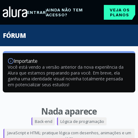
AINDA NÃO TEM
VEJA OS
ENTRAR
ACESSO?
PLANOS
FÓRUM
Importante
Você está vendo a versão anterior da nova experiência da
Alura que estamos preparando para você. Em breve, ela
ganha uma identidade visual novinha totalmente pensada
em potencializar seus estudos!
Nada aparece
Back-end
Lógica de programação
JavaScript e HTML: pratique lógica com desenhos, animações e um