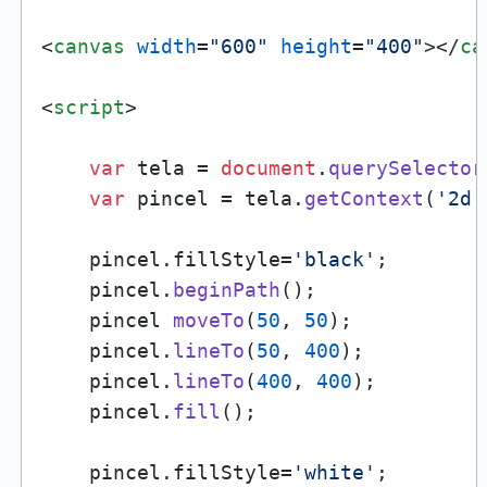
<
canvas
width
=
"600"
height
=
"400"
>
</
ca
<
script
>
var
 tela = 
document
.
querySelector
var
 pincel = tela.
getContext
(
'2d'
    pincel.
fillStyle
=
'black'
;

    pincel.
beginPath
();

    pincel 
moveTo
(
50
, 
50
);

    pincel.
lineTo
(
50
, 
400
);

    pincel.
lineTo
(
400
, 
400
);

    pincel.
fill
();

    pincel.
fillStyle
=
'white'
;
