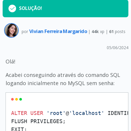
SOLUÇÃO!
Vivian Ferreira Margarido
por
|
44k
xp |
61
posts
05/06/2024
Olá!
Acabei conseguindo através do comando SQL
logando inicialmente no MySQL sem senha:
ALTER
USER
'root'
@
'localhost'
 IDENTIF
FLUSH PRIVILEGES;
