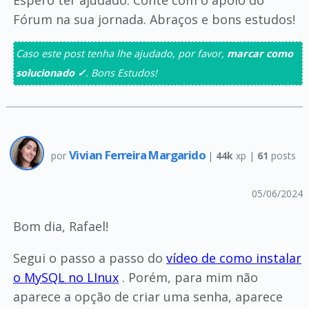
Espero ter ajudado. Conte com o apoio do
Fórum na sua jornada. Abraços e bons estudos!
Caso este post tenha lhe ajudado, por favor,
marcar como
solucionado ✓
. Bons Estudos!
Vivian Ferreira Margarido
por
|
44k
xp |
61
posts
05/06/2024
Bom dia, Rafael!
Segui o passo a passo do
vídeo de como instalar
o MySQL no LInux
. Porém, para mim não
aparece a opção de criar uma senha, aparece