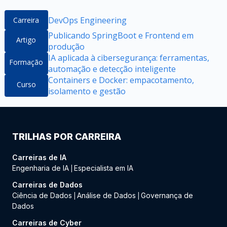
DevOps Engineering
Carreira
Publicando SpringBoot e Frontend em
Artigo
produção
IA aplicada à cibersegurança: ferramentas,
Formação
automação e detecção inteligente
Containers e Docker: empacotamento,
Curso
isolamento e gestão
TRILHAS POR CARREIRA
Carreiras de IA
Engenharia de IA
Especialista em IA
|
Carreiras de Dados
Ciência de Dados
Análise de Dados
Governança de
|
|
Dados
Carreiras de Cyber