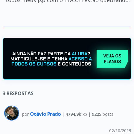
todos meus jsp com o mvcUrl estão quebrando.
AINDA NÃO FAZ PARTE DA
ALURA
?
VEJA OS
MATRICULE-SE E TENHA
ACESSO A
PLANOS
TODOS OS CURSOS
E CONTEÚDOS
3
RESPOSTAS
Otávio Prado
por
|
4794.9k
xp |
9225
posts
02/10/2019