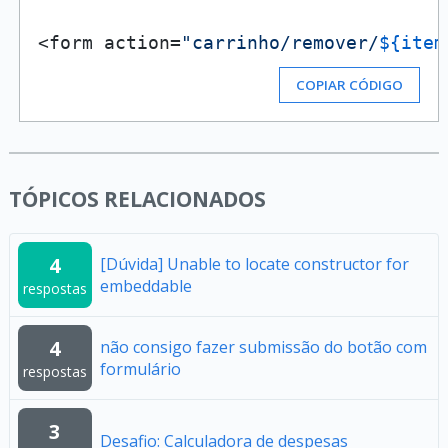
<form action=
"carrinho/remover/
${item
COPIAR CÓDIGO
TÓPICOS RELACIONADOS
4
[Dúvida] Unable to locate constructor for
embeddable
respostas
4
não consigo fazer submissão do botão com
formulário
respostas
3
Desafio: Calculadora de despesas