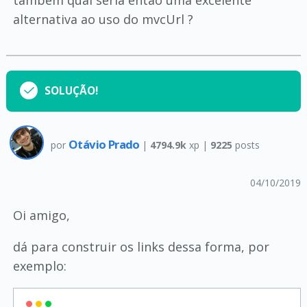
também qual seria então uma excelente
alternativa ao uso do mvcUrl ?
SOLUÇÃO!
Otávio Prado
por
|
4794.9k
xp |
9225
posts
04/10/2019
Oi amigo,
dá para construir os links dessa forma, por
exemplo: