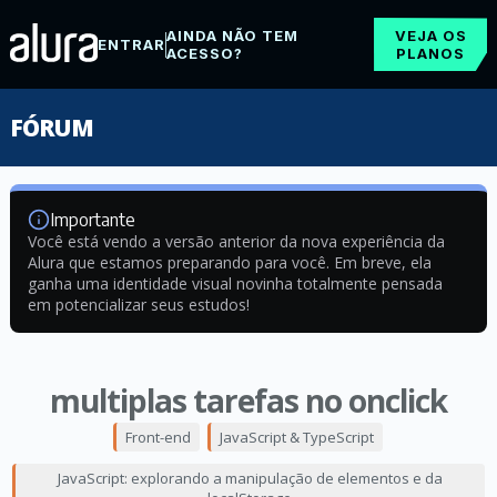
AINDA NÃO TEM
VEJA OS
ENTRAR
ACESSO?
PLANOS
FÓRUM
Importante
Você está vendo a versão anterior da nova experiência da
Alura que estamos preparando para você. Em breve, ela
ganha uma identidade visual novinha totalmente pensada
em potencializar seus estudos!
multiplas tarefas no onclick
Front-end
JavaScript & TypeScript
JavaScript: explorando a manipulação de elementos e da