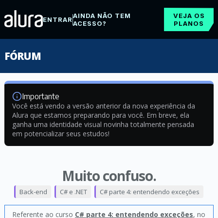
AINDA NÃO TEM
VEJA OS
ENTRAR
ACESSO?
PLANOS
FÓRUM
Importante
Você está vendo a versão anterior da nova experiência da
Alura que estamos preparando para você. Em breve, ela
ganha uma identidade visual novinha totalmente pensada
em potencializar seus estudos!
Muito confuso.
Back-end
C# e .NET
C# parte 4: entendendo exceções
Referente ao curso
C# parte 4: entendendo exceções
, no