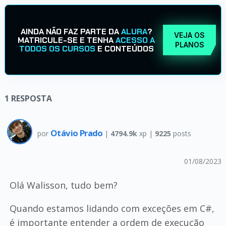
AINDA NÃO FAZ PARTE DA
ALURA
?
VEJA OS
MATRICULE-SE E TENHA
ACESSO A
PLANOS
TODOS OS CURSOS
E CONTEÚDOS
1
RESPOSTA
Otávio Prado
por
|
4794.9k
xp |
9225
posts
01/08/2023
Olá Walisson, tudo bem?
Quando estamos lidando com exceções em C#,
é importante entender a ordem de execução